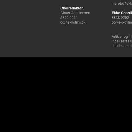
merete@ekko
Chefredaktør:
Claus Christensen
Ekko Shortli
2729 0011
8838 9292
cc@ekkofilm.dk
cc@ekkofilm
Artikler og i
indekseres u
distribueres