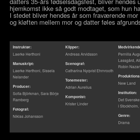
datters 35-års fødselsdagsfest, bliver hendes
hjemkomst ikke så godt modtaget, som hun ha
I stedet bliver hendes år som fraværende mor 
og kløften mellem mor og datter føles afgrund
Instruktør:
Klipper:
Medvirkend
Laerke Herthoni
Andreas Arvidsson
Pernilla Augu
Lassgård, Al
Manuskript:
Scenograf:
Robin Nazar
Laerke Herthoni, Sissela
Catharina Nyqvist Ehrnrooth
Produktions
Nelander
Tonemester:
New Land
Producer:
Adrian Aurelius
Institution:
Sofia Björkman, Sara Börje
Komponist:
Ramberg
Det Svenske F
Krister Linder
i Stockholm,
Fotograf:
Genre:
Niklas Johansson
Drama