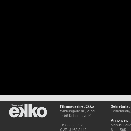
Filmmagasinet Ekko
Sekretariat:
Wildersgade 32, 2. sal
Sekretariat@
1408 København K
Annoncer:
Tlf. 8838 9292
Merete Hell
CVR. 3468 8443
6111 5851