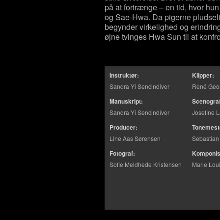
på at fortrænge – en tid, hvor hun
og Sae-Hwa. Da pigerne pludselig
begynder virkelighed og erindri
øjne tvinges Hwa Sun til at konfron
Instruktør:
Klipper:
Sandra Yi Sencindiver
René Geo
Manuskript:
Scenogra
Sandra Yi Sencindiver
Josefine 
Producer:
Tonemest
Line Aas Sørensen
Sebastian
Fotograf:
Komponis
Sofie Meldhede Kristensen
Marie Lou