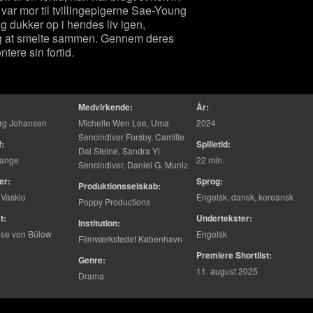
 var mor til tvillingepigerne Sae-Young
 dukker op i hendes liv igen,
ng at smelte sammen. Gennem deres
tere sin fortid.
Medvirkende:
År:
rg Johansen
Michelle Wen Lee, Uma
2024
Sencindiver Forsby, Camille
f:
Spilletid:
Dai Steinø, Sandra Yi
Lange
22 min.
Sencindiver, Daniel G. Muniz
er:
Sprog:
Produktionsselskab:
 Vaskio
Engelsk, dansk, koreansk
Poppy Productions
t:
Undertekster:
Institution:
ise von Bülow
Engelsk
Filmværkstedet København
Premiere Shortlist:
Genre:
11. august 2025
Drama