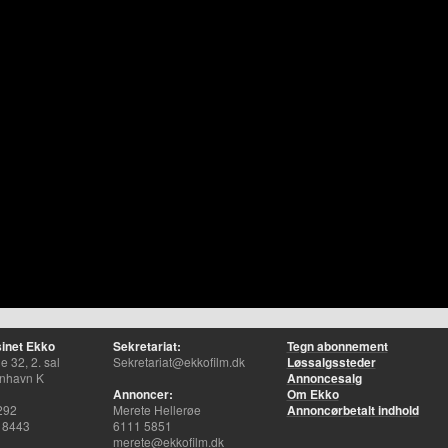
inet Ekko
Sekretariat:
Tegn abonnement
 32, 2. sal
Sekretariat@ekkofilm.dk
Løssalgssteder
nhavn K
Annoncesalg
Annoncer:
Om Ekko
292
Merete Hellerøe
Annoncørbetalt indhold
 8443
6111 5851
merete@ekkofilm.dk