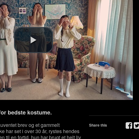
for bedste k
ostume
.
uventet brev og et gammelt
Share this
ke har set i over 30 år, rystes hendes
 til en fortid, hun har brugt et helt liv