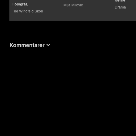
Genre:
Fotograf:
Mija Milovic
Drama
Rie Windfeld Skou
Kommentarer