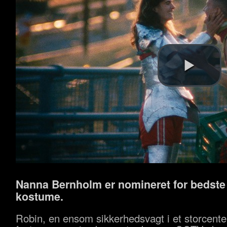
Nanna Bernholm
er nomineret for bedste
k
ostume
.
Robin, en ensom sikkerhedsvagt i et storcenter