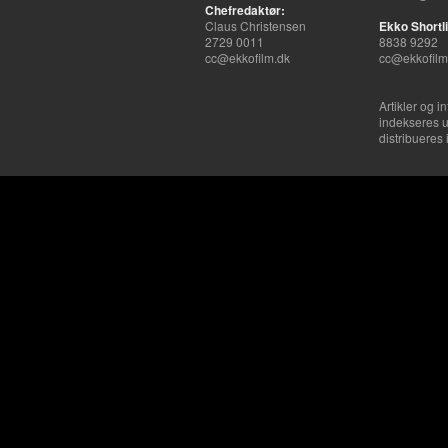
Chefredaktør:
Claus Christensen
Ekko Shortli
2729 0011
8838 9292
cc@ekkofilm.dk
cc@ekkofilm
Artikler og i
indekseres u
distribueres