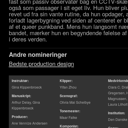
fast som passiv observatør bag en CCTV-sk
også som passager i sit eget liv. Hun bliver pl
revet ud fra sin vante rutine, da hun opdager, 
forladt lagerbygning ved siden af centeret er b
af et queer punkband. Mens hun langsomt næ
bandet, mærker hun en begyndende følelse af a
i deres verden.
Andre nomineringer
Bedste production design
Instruktør:
Klipper:
Medvirkend
Gina Kippenbroeck
Yifan Zhou
Clara C. Dra
Gregersen, 
Manuskript:
Scenograf:
Magnussen,
Arthur Delay, Gina
Olivia Mai Scheibye
Laura Lilhol
Kippenbroeck
Tonemester:
Institution:
Producer:
Maar Falke
Den Danske 
Ane Vennize Andersen
Komponist: