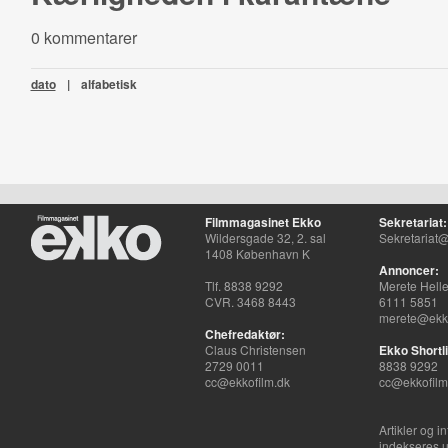
0 kommentarer
dato
|
alfabetisk
Filmmagasinet Ekko
Sekretariat:
Wildersgade 32, 2. sal
Sekretariat@
1408 København K
Annoncer:
Tlf. 8838 9292
Merete Hell
CVR. 3468 8443
6111 5851
merete@ekko
Chefredaktør:
Claus Christensen
Ekko Shortli
2729 0011
8838 9292
cc@ekkofilm.dk
cc@ekkofilm
Artikler og i
indekseres u