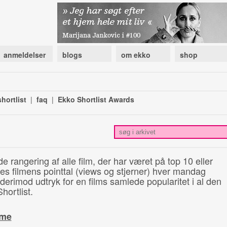
anmeldelser
blogs
om ekko
shop
hortlist
|
faq
|
Ekko Shortlist Awards
de rangering af alle film, der har været på top 10 eller
illes filmens pointtal (views og stjerner) hver mandag
 derimod udtryk for en films samlede popularitet i al den
hortlist.
ime