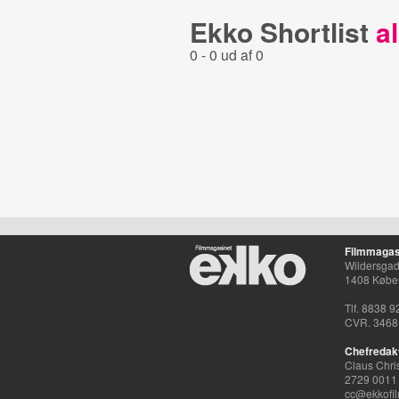
Ekko Shortlist
al
0 - 0 ud af 0
Filmmagas
Wildersgade
1408 Købe
Tlf. 8838 9
CVR. 3468
Chefredak
Claus Chri
2729 0011
cc@ekkofil