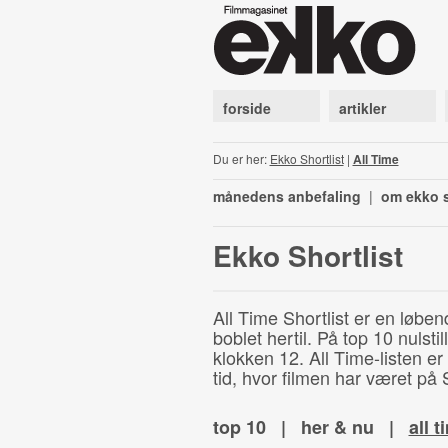
forside
artikler
Du er her:
Ekko Shortlist
|
All Time
månedens anbefaling
|
om ekko s
Ekko Shortlist
All Time Shortlist er en løben
boblet hertil. På top 10 nulst
klokken 12. All Time-listen er
tid, hvor filmen har været på S
top 10
|
her & nu
|
all t