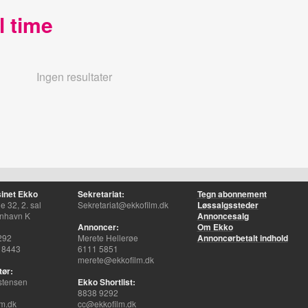
l time
Ingen resultater
inet Ekko
Sekretariat:
Tegn abonnement
 32, 2. sal
Sekretariat@ekkofilm.dk
Løssalgssteder
nhavn K
Annoncesalg
Annoncer:
Om Ekko
292
Merete Hellerøe
Annoncørbetalt indhold
 8443
6111 5851
merete@ekkofilm.dk
tør:
stensen
Ekko Shortlist:
8838 9292
m.dk
cc@ekkofilm.dk