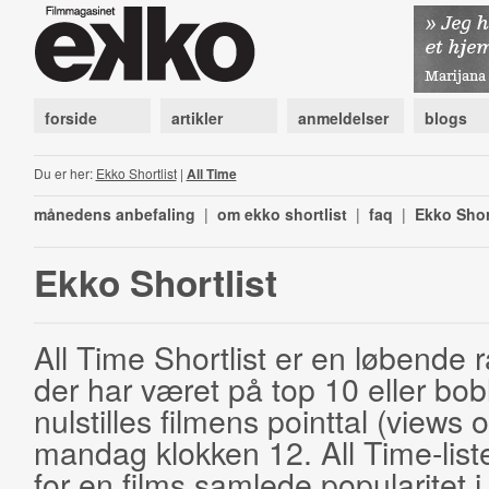
forside
artikler
anmeldelser
blogs
Du er her:
Ekko Shortlist
|
All Time
månedens anbefaling
|
om ekko shortlist
|
faq
|
Ekko Shor
Ekko Shortlist
All Time Shortlist er en løbende ra
der har været på top 10 eller bobl
nulstilles filmens pointtal (views 
mandag klokken 12. All Time-list
for en films samlede popularitet i 