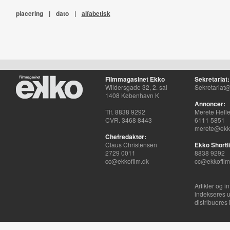
placering
|
dato
|
alfabetisk
Filmmagasinet Ekko
Sekretariat:
Wildersgade 32, 2. sal
Sekretariat@
1408 København K
Annoncer:
Tlf. 8838 9292
Merete Hell
CVR. 3468 8443
6111 5851
merete@ekko
Chefredaktør:
Claus Christensen
Ekko Shortli
2729 0011
8838 9292
cc@ekkofilm.dk
cc@ekkofilm
Artikler og i
indekseres u
distribueres