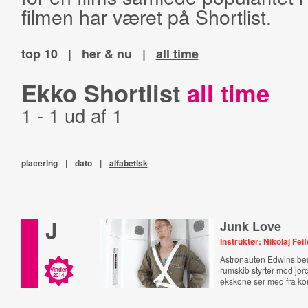
filmen har været på Shortlist.
top 10
|
her & nu
|
all time
Ekko Shortlist
all time
1 - 1 ud af 1
placering
|
dato
|
alfabetisk
J
Junk Love
Instruktør: Nikolaj Feif
Astronauten Edwins b
rumskib styrter mod jo
Vinder
2014
ekskone ser med fra kon