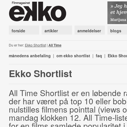
forside
artikler
anmeldelser
blogs
Du er her:
Ekko Shortlist
|
All Time
månedens anbefaling
|
om ekko shortlist
|
faq
|
Ekko Shor
Ekko Shortlist
All Time Shortlist er en løbende ra
der har været på top 10 eller bobl
nulstilles filmens pointtal (views 
mandag klokken 12. All Time-list
for en films samlede popularitet i 