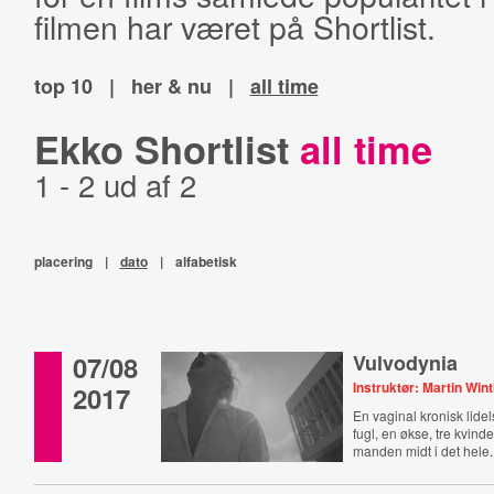
filmen har været på Shortlist.
top 10
|
her & nu
|
all time
Ekko Shortlist
all time
1 - 2 ud af 2
placering
|
dato
|
alfabetisk
07/08
Vulvodynia
Instruktør: Martin Win
2017
En vaginal kronisk lide
fugl, en økse, tre kvind
manden midt i det hele.