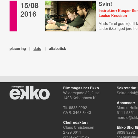
15/08
Svin!
Instruktør: Kasper Se
2016
Louise Knudsen
Mads får et godt øje til
falder ikke i god jord ho
placering
|
dato
|
alfabetisk
Filmmagasinet Ekko
Sekretariat:
Wildersgade 32, 2. sal
Sekretariat@
1408 København K
Annoncer:
Tlf. 8838 9292
Merete Hell
CVR. 3468 8443
6111 5851
merete@ekko
Chefredaktør:
Claus Christensen
Ekko Shortli
2729 0011
8838 9292
cc@ekkofilm.dk
cc@ekkofilm