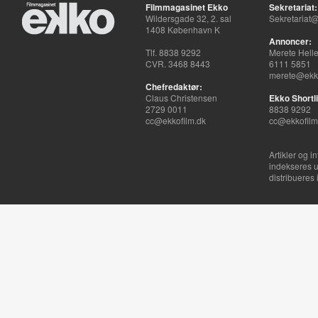
Filmmagasinet Ekko
Sekretariat:
Wildersgade 32, 2. sal
Sekretariat@
1408 København K
Annoncer:
Tlf. 8838 9292
Merete Hell
CVR. 3468 8443
6111 5851
merete@ekko
Chefredaktør:
Claus Christensen
Ekko Shortli
2729 0011
8838 9292
cc@ekkofilm.dk
cc@ekkofilm
Artikler og i
indekseres u
distribueres