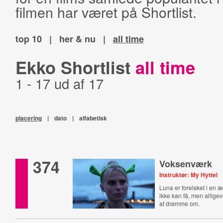
filmen har været på Shortlist.
top 10
|
her & nu
|
all time
Ekko Shortlist
all time
1 - 17 ud af 17
placering
|
dato
|
alfabetisk
374
Voksenværk
Instruktør: My Hyttel
Luna er forelsket i en 
ikke kan få, men allige
at drømme om.