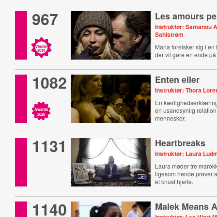
967
Les amours pe
Instruktør: Samanou 
Sahlstrøm
Maria forelsker sig i en f
Vinder
2014
der vil gøre en ende på s
1082
Enten eller
Instruktør: Thora Lore
En kærlighedserklæring
en usandsynlig relation
Awards
2020
mennesker.
1131
Heartbreaks
Instruktør: Laura Lud
Laura møder tre marok
ligesom hende prøver 
et knust hjerte.
1140
Malek Means A