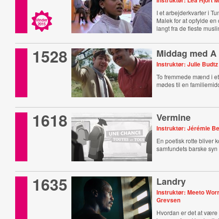
Instruktør: Lea Hjort 
I et arbejderkvarter i 
Malek for at opfylde en 
Vinder
2015
langt fra de fleste musl
1528
Middag med A
Instruktør: Julie Budt
To fremmede mænd i et
mødes til en familiemid
1618
Vermine
Instruktør: Jérémie B
En poetisk rotte bliver 
samfundets barske syn
1635
Landry
Instruktør: Meeto Wor
Grevsen
Hvordan er det at være