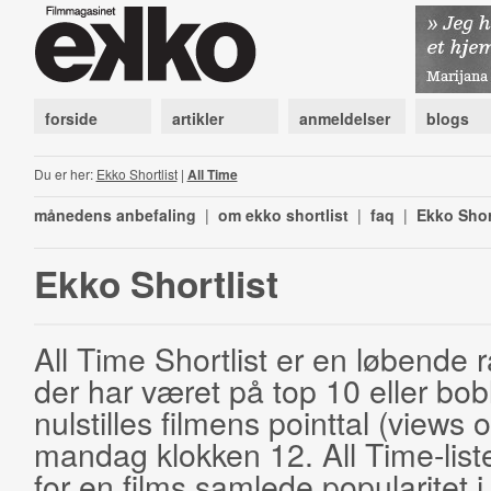
forside
artikler
anmeldelser
blogs
Du er her:
Ekko Shortlist
|
All Time
månedens anbefaling
|
om ekko shortlist
|
faq
|
Ekko Shor
Ekko Shortlist
All Time Shortlist er en løbende ra
der har været på top 10 eller bobl
nulstilles filmens pointtal (views 
mandag klokken 12. All Time-list
for en films samlede popularitet i 