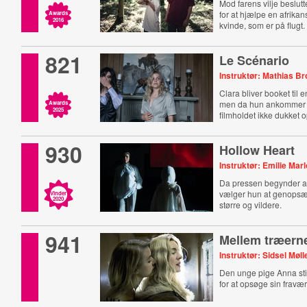
Mod farens vilje beslutt
for at hjælpe en afrikans
Awards
2016
kvinde, som er på flugt.
821
Le Scénario
Instruktør: Mathias Br
Clara bliver booket til 
men da hun ankommer ti
Awards
2025
filmholdet ikke dukket o
930
Hollow Heart
Instruktør: Emilie Mar
Da pressen begynder at 
vælger hun at genopsæt
Vinder
2020
større og vildere.
941
Mellem træern
Instruktør: Sidsel Møl
Den unge pige Anna stik
for at opsøge sin fravær