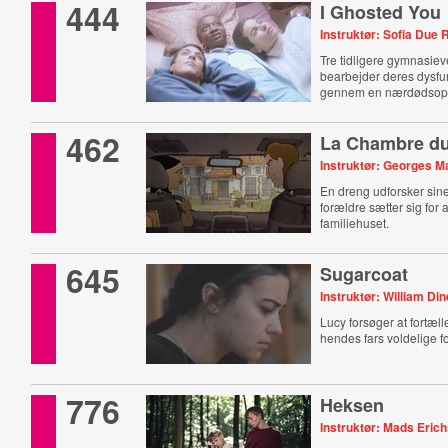
444
I Ghosted You
Instruktør: Sofia Due
Tre tidligere gymnasie
bearbejder deres dysfun
gennem en nærdødsopl
462
La Chambre du
Instruktør: Georges M
En dreng udforsker sin
forældre sætter sig for 
familiehuset.
645
Sugarcoat
Instruktør: William Di
Lucy forsøger at fortæ
hendes fars voldelige fo
776
Heksen
Instruktør: Mads Eric