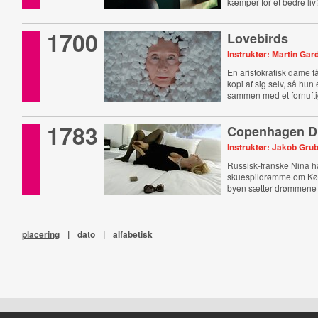
kæmper for et bedre liv
1700
Lovebirds
Instruktør: Martin Gar
En aristokratisk dame få
kopi af sig selv, så hu
sammen med et fornuft
1783
Copenhagen D
Instruktør: Jakob Gr
Russisk-franske Nina h
skuespildrømme om K
byen sætter drømmene 
placering
|
dato
|
alfabetisk