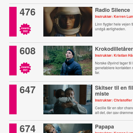
476
Radio Silence
Instruktør: Kerren Lu
Linn flygter hele vejen t
undgå ærligheden.
Awards
2022
608
Krokodilletåre
Instruktør: Kristian H
Norske Øyvind tager til 
genetablere kontakten
Awards
2021
far.
647
Skitser til en f
miste
Instruktør: Christoff
Cecilie får en stor cha
alt det, der gav drømm
674
Papapa