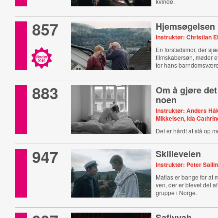
kvinde.
857
Hjemsøgelsen
Instruktør: Christian E
En forstadsmor, der sjæ
filmskabersøn, møder e
Vinder
2019
for hans barndomsvære
883
Om å gjøre det
noen
Instruktør: Anders H
Mikkelsen, Ida Cathri
Det er hårdt at slå op 
Det ved Sandra noget 
947
Skilleveien
Instruktør: Peter Salli
Matias er bange for at 
ven, der er blevet del a
gruppe i Norge.
Safiyyah