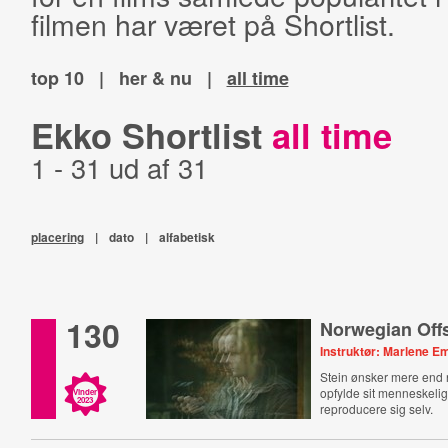
filmen har været på Shortlist.
top 10
|
her & nu
|
all time
Ekko Shortlist
all time
1 - 31 ud af 31
placering
|
dato
|
alfabetisk
130
Norwegian Off
Instruktør: Marlene Em
Stein ønsker mere end 
opfylde sit menneskelig
Vinder
2023
reproducere sig selv.