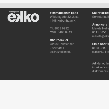
Filmmagasinet Ekko
Sekretariat:
Wildersgade 32, 2. sal
Sekretariat@
1408 København K
Annoncer:
Tlf. 8838 9292
Merete Hell
CVR. 3468 8443
6111 5851
merete@ekko
Chefredaktør:
Claus Christensen
Ekko Shortli
2729 0011
8838 9292
cc@ekkofilm.dk
cc@ekkofilm
Artikler og i
indekseres u
distribueres