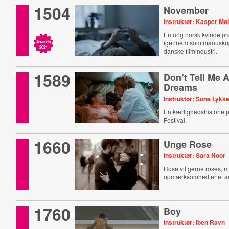
1504
November
Instruktør: Kasper Mø
En ung norsk kvinde prø
igennem som manuskript
Awards
2021
danske filmindustri.
1589
Don’t Tell Me 
Dreams
Instruktør: Sune Lykk
En kærlighedshistorie 
Festival.
1660
Unge Rose
Instruktør: Sara Noor
Rose vil gerne roses, 
opmærksomhed er et an
1760
Boy
Instruktør: Iben Ravn