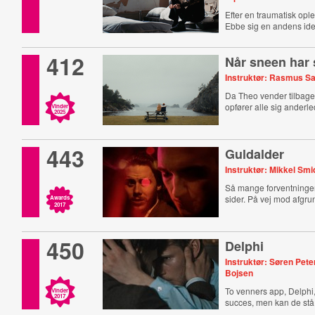
Efter en traumatisk opl
Ebbe sig en andens iden
412
Når sneen har 
Instruktør: Rasmus S
Da Theo vender tilbage 
opfører alle sig anderl
Vinder
2025
443
Guldalder
Instruktør: Mikkel Smi
Så mange forventninger.
sider. På vej mod afgru
Awards
2017
450
Delphi
Instruktør: Søren Pet
Bojsen
To venners app, Delphi,
Vinder
2017
succes, men kan de stå