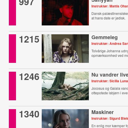
997
Instruktør: Mattis Oh
Dansk-palæstinensiske 
at hans date er jødisk.
1215
Gemmeleg
Instruktør: Andrea S
Tolvårige Johanna udn
opmærksomhed ved mor
1246
Nu vandrer live
Instruktør: Sicilla Lun
Jocosus og Gaiala van
ottepotede isbjørn i eve
1340
Maskiner
Instruktør: Sigurd Ble
En enlig mor kæmper for 