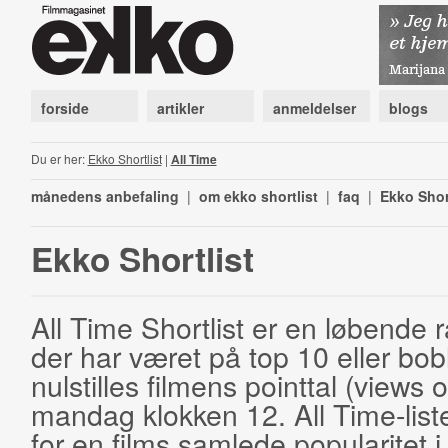
forside
artikler
anmeldelser
blogs
Du er her:
Ekko Shortlist
|
All Time
månedens anbefaling
|
om ekko shortlist
|
faq
|
Ekko Shor
Ekko Shortlist
All Time Shortlist er en løbende ra
der har været på top 10 eller bobl
nulstilles filmens pointtal (views 
mandag klokken 12. All Time-list
for en films samlede popularitet i 