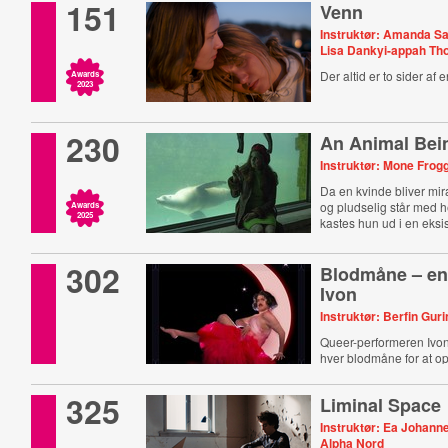
151
Venn
Instruktør: Amanda S
Lisa Dankyi-appah T
Der altid er to sider af e
Awards
2023
230
An Animal Bei
Instruktør: Mone Frog
Da en kvinde bliver mir
og pludselig står med he
Awards
2025
kastes hun ud i en eksis
302
Blodmåne – en
Ivon
Instruktør: Berfin Guri
Queer-performeren Ivo
hver blodmåne for at o
325
Liminal Space
Instruktør: Ea Johann
Alpha Nord