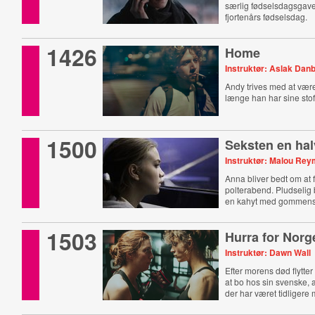
særlig fødselsdagsgave
fjortenårs fødselsdag.
1426
Home
Instruktør: Aslak Danb
Andy trives med at vær
længe han har sine stof
1500
Seksten en hal
Instruktør: Malou Re
Anna bliver bedt om at 
polterabend. Pludselig 
en kahyt med gommens 
1503
Hurra for Norg
Instruktør: Dawn Wall
Efter morens død flytter 
at bo hos sin svenske, a
der har været tidligere