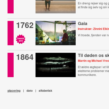
En dreng rejser sig og g
at finde sig selv og sin i
1762
Gaia
Instruktør: Zinnini Elk
Vi troede, fjenden var na
Awards
2019
1864
Til døden os sk
Martin og Michael Vre
Et ældre ægtepar i et li
ekstreme problemer me
kommunikere.
placering
|
dato
|
alfabetisk