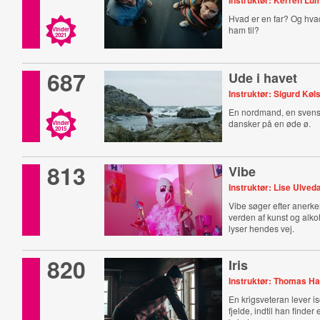
Instruktør: Kerren Lu
Hvad er en far? Og hva
ham til?
Vinder
2021
687
Ude i havet
Instruktør: Sigurd Køl
En nordmand, en svens
dansker på en øde ø.
Vinder
2015
813
Vibe
Instruktør: Lise Ulved
Vibe søger efter anerke
verden af kunst og alko
lyser hendes vej.
820
Iris
Instruktør: Thomas H
En krigsveteran lever is
fjelde, indtil han finder