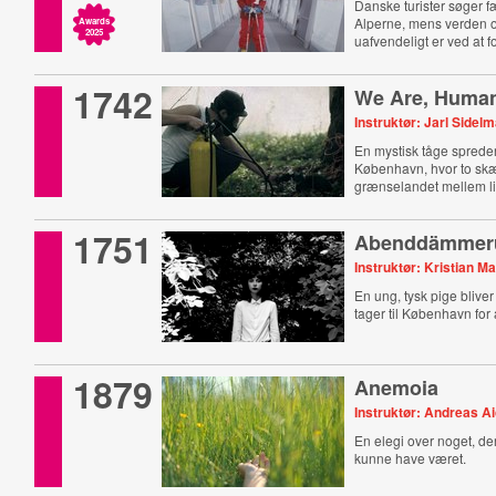
Danske turister søger f
Alperne, mens verden 
Awards
2025
uafvendeligt er ved at f
1742
We Are, Human,
Instruktør: Jarl Sidel
En mystisk tåge spreder
København, hvor to sk
grænselandet mellem li
1751
Abenddämmer
Instruktør: Kristian Ma
En ung, tysk pige bliver 
tager til København for
1879
Anemoia
Instruktør: Andreas 
En elegi over noget, der
kunne have været.