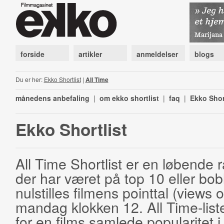
forside
artikler
anmeldelser
blogs
Du er her:
Ekko Shortlist
|
All Time
månedens anbefaling
|
om ekko shortlist
|
faq
|
Ekko Shor
Ekko Shortlist
All Time Shortlist er en løbende ra
der har været på top 10 eller bobl
nulstilles filmens pointtal (views 
mandag klokken 12. All Time-list
for en films samlede popularitet i 