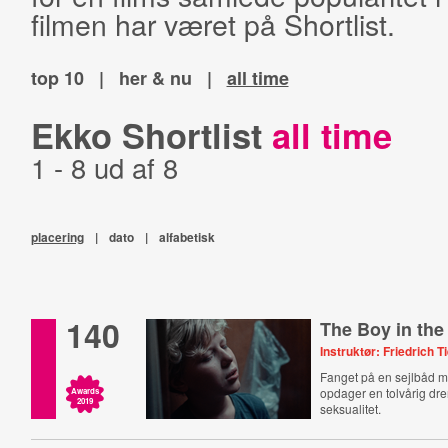
filmen har været på Shortlist.
top 10
|
her & nu
|
all time
Ekko Shortlist
all time
1 - 8 ud af 8
placering
|
dato
|
alfabetisk
140
The Boy in th
Instruktør: Friedrich T
Fanget på en sejlbåd m
opdager en tolvårig dre
Awards
2019
seksualitet.