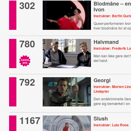
302
Blodmåne – en
Ivon
Instruktør: Berfin Guri
Queer-performeren Ivo
hver blodmåne for at o
780
Halvmand
Instruktør: Frederik Lo
Man kan ikke gøre det 
det halvt.
Awards
2018
792
Georgi
Instruktør: Morten Lin
Lindqvist
Den småkriminelle Geor
gøre sig bemærket i en
1167
Slush
Instruktør: Lulu Roos