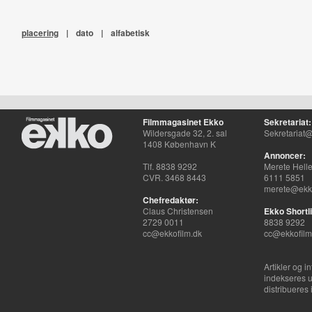
placering
|
dato
|
alfabetisk
Filmmagasinet Ekko
Sekretariat:
Wildersgade 32, 2. sal
Sekretariat@
1408 København K
Annoncer:
Tlf. 8838 9292
Merete Hell
CVR. 3468 8443
6111 5851
merete@ekko
Chefredaktør:
Claus Christensen
Ekko Shortli
2729 0011
8838 9292
cc@ekkofilm.dk
cc@ekkofilm
Artikler og i
indekseres u
distribueres