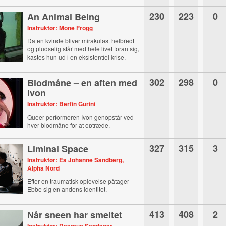
230
223
0
An Animal Being
Instruktør: Mone Frogg
Da en kvinde bliver mirakuløst helbredt
og pludselig står med hele livet foran sig,
kastes hun ud i en eksistentiel krise.
302
298
0
Blodmåne – en aften med
Ivon
Instruktør: Berfin Gurini
Queer-performeren Ivon genopstår ved
hver blodmåne for at optræde.
327
315
3
Liminal Space
Instruktør: Ea Johanne Sandberg,
Alpha Nord
Efter en traumatisk oplevelse påtager
Ebbe sig en andens identitet.
413
408
2
Når sneen har smeltet