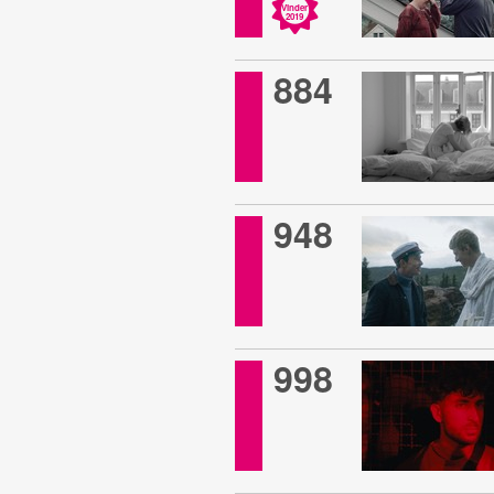
Vinder
2019
884
948
998