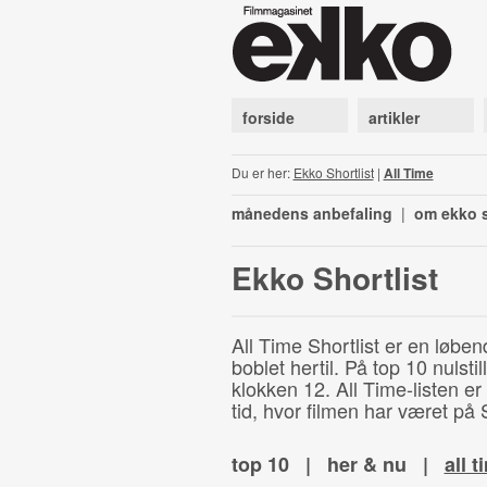
forside
artikler
Du er her:
Ekko Shortlist
|
All Time
månedens anbefaling
|
om ekko s
Ekko Shortlist
All Time Shortlist er en løben
boblet hertil. På top 10 nulst
klokken 12. All Time-listen er
tid, hvor filmen har været på S
top 10
|
her & nu
|
all t