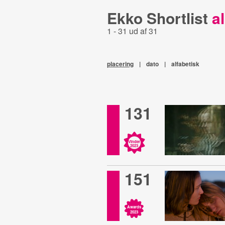
Ekko Shortlist
al
1 - 31 ud af 31
placering
|
dato
|
alfabetisk
131
Vinder
2023
151
Awards
2023