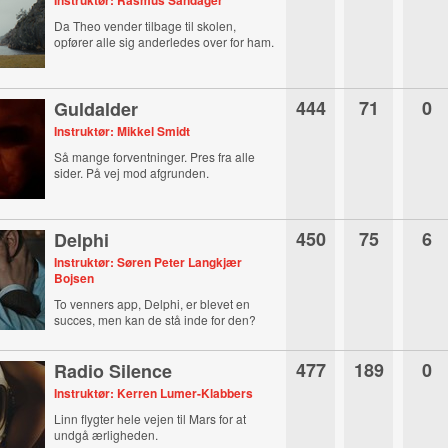
Instruktør: Rasmus Sandager
Da Theo vender tilbage til skolen,
opfører alle sig anderledes over for ham.
444
71
0
Guldalder
Instruktør: Mikkel Smidt
Så mange forventninger. Pres fra alle
sider. På vej mod afgrunden.
450
75
6
Delphi
Instruktør: Søren Peter Langkjær
Bojsen
To venners app, Delphi, er blevet en
succes, men kan de stå inde for den?
477
189
0
Radio Silence
Instruktør: Kerren Lumer-Klabbers
Linn flygter hele vejen til Mars for at
undgå ærligheden.