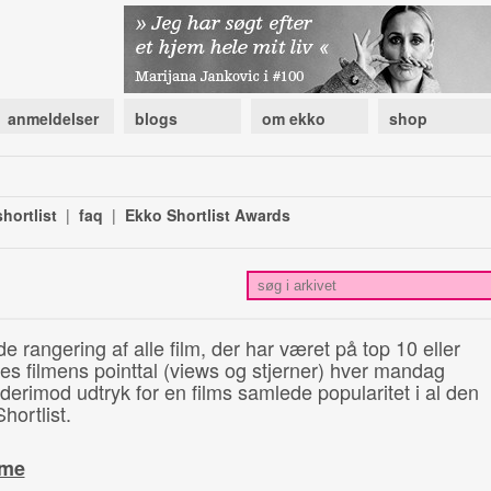
anmeldelser
blogs
om ekko
shop
hortlist
|
faq
|
Ekko Shortlist Awards
de rangering af alle film, der har været på top 10 eller
illes filmens pointtal (views og stjerner) hver mandag
 derimod udtryk for en films samlede popularitet i al den
hortlist.
ime