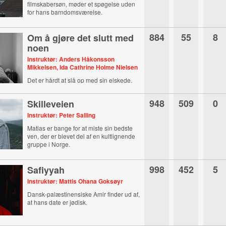
filmskabersøn, møder et spøgelse uden
for hans barndomsværelse.
884
55
8
Om å gjøre det slutt med
noen
Instruktør: Anders Håkonsson
Mikkelsen, Ida Cathrine Holme Nielsen
Det er hårdt at slå op med sin elskede.
Det ved Sandra noget om.
948
509
0
Skilleveien
Instruktør: Peter Salling
Matias er bange for at miste sin bedste
ven, der er blevet del af en kultlignende
gruppe i Norge.
998
452
5
Safiyyah
Instruktør: Mattis Ohana Goksøyr
Dansk-palæstinensiske Amir finder ud af,
at hans date er jødisk.