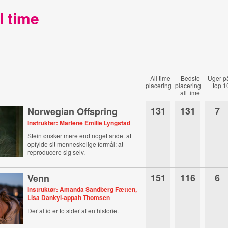
l time
All time
Bedste
Uger p
placering
placering
top 1
all time
131
131
7
Norwegian Offspring
Instruktør: Marlene Emilie Lyngstad
Stein ønsker mere end noget andet at
opfylde sit menneskelige formål: at
reproducere sig selv.
151
116
6
Venn
Instruktør: Amanda Sandberg Fætten,
Lisa Dankyi-appah Thomsen
Der altid er to sider af en historie.