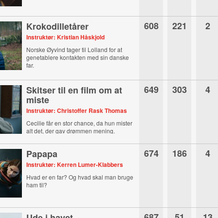
608
221
2
Krokodilletårer
Instruktør: Kristian Håskjold
Norske Øyvind tager til Lolland for at
genetablere kontakten med sin danske
far.
649
303
4
Skitser til en film om at
miste
Instruktør: Christoffer Rask Thomas
Cecilie får en stor chance, da hun mister
alt det, der gav drømmen mening.
674
186
4
Papapa
Instruktør: Kerren Lumer-Klabbers
Hvad er en far? Og hvad skal man bruge
ham til?
687
51
13
Ude i havet