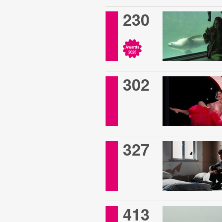
230
Awards
2025
302
327
413