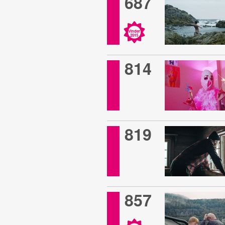
687
Vinder
2015
814
819
857