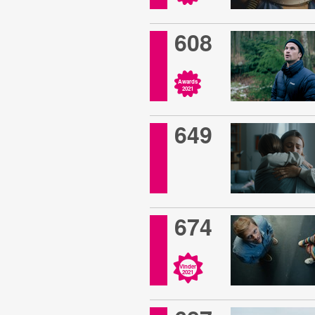
608
Awards
2021
649
674
Vinder
2021