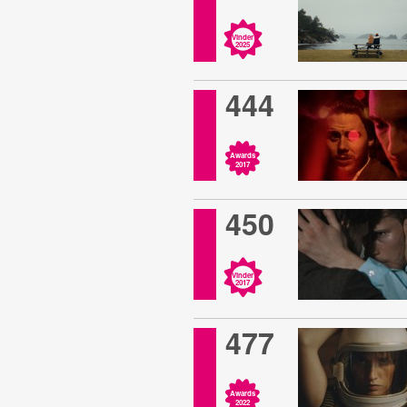
Vinder
2025
444
Awards
2017
450
Vinder
2017
477
Awards
2022