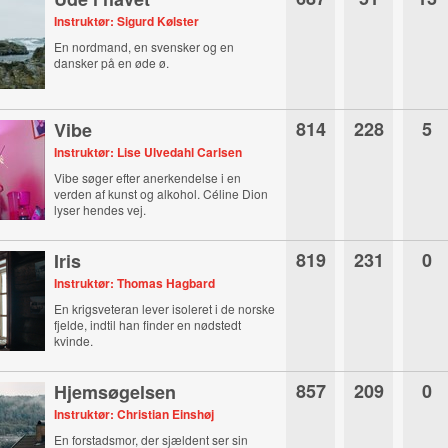
Instruktør: Sigurd Kølster
En nordmand, en svensker og en
dansker på en øde ø.
814
228
5
Vibe
Instruktør: Lise Ulvedahl Carlsen
Vibe søger efter anerkendelse i en
verden af kunst og alkohol. Céline Dion
lyser hendes vej.
819
231
0
Iris
Instruktør: Thomas Hagbard
En krigsveteran lever isoleret i de norske
fjelde, indtil han finder en nødstedt
kvinde.
857
209
0
Hjemsøgelsen
Instruktør: Christian Einshøj
En forstadsmor, der sjældent ser sin