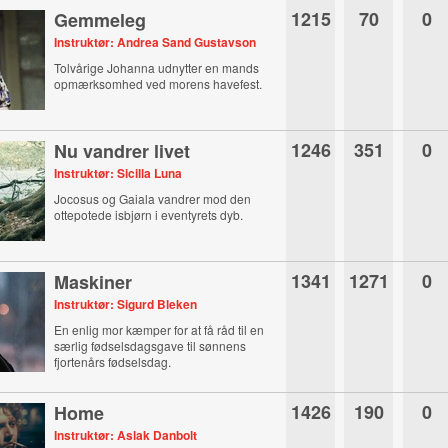
1215
70
0
Gemmeleg
Instruktør: Andrea Sand Gustavson
Tolvårige Johanna udnytter en mands
opmærksomhed ved morens havefest.
1246
351
0
Nu vandrer livet
Instruktør: Sicilla Luna
Jocosus og Gaiala vandrer mod den
ottepotede isbjørn i eventyrets dyb.
1341
1271
0
Maskiner
Instruktør: Sigurd Bleken
En enlig mor kæmper for at få råd til en
særlig fødselsdagsgave til sønnens
fjortenårs fødselsdag.
1426
190
0
Home
Instruktør: Aslak Danbolt