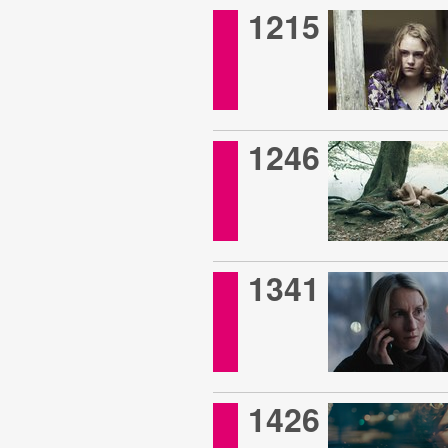
1215
1246
1341
1426