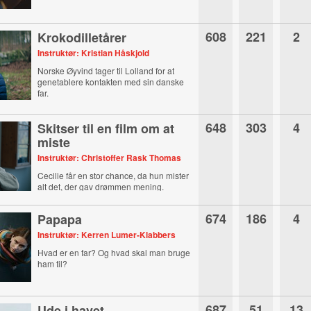
608
221
2
Krokodilletårer
Instruktør: Kristian Håskjold
Norske Øyvind tager til Lolland for at
genetablere kontakten med sin danske
far.
648
303
4
Skitser til en film om at
miste
Instruktør: Christoffer Rask Thomas
Cecilie får en stor chance, da hun mister
alt det, der gav drømmen mening.
674
186
4
Papapa
Instruktør: Kerren Lumer-Klabbers
Hvad er en far? Og hvad skal man bruge
ham til?
687
51
13
Ude i havet