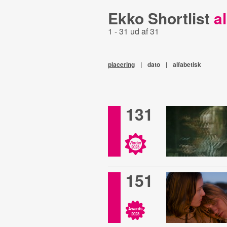
Ekko Shortlist
al
1 - 31 ud af 31
placering
|
dato
|
alfabetisk
131
Vinder
2023
151
Awards
2023