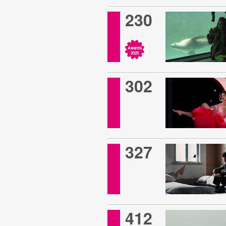
230
Awards
2025
302
327
412