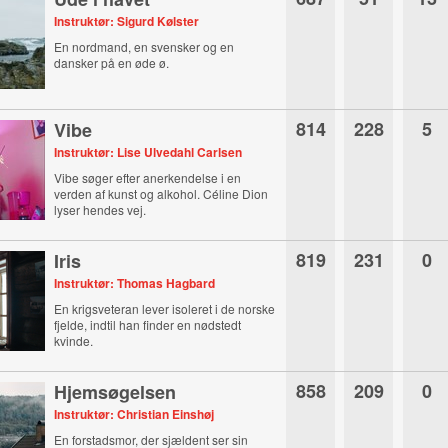
Instruktør: Sigurd Kølster
En nordmand, en svensker og en
dansker på en øde ø.
814
228
5
Vibe
Instruktør: Lise Ulvedahl Carlsen
Vibe søger efter anerkendelse i en
verden af kunst og alkohol. Céline Dion
lyser hendes vej.
819
231
0
Iris
Instruktør: Thomas Hagbard
En krigsveteran lever isoleret i de norske
fjelde, indtil han finder en nødstedt
kvinde.
858
209
0
Hjemsøgelsen
Instruktør: Christian Einshøj
En forstadsmor, der sjældent ser sin