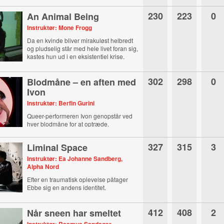
230
223
0
An Animal Being
Instruktør: Mone Frogg
Da en kvinde bliver mirakuløst helbredt
og pludselig står med hele livet foran sig,
kastes hun ud i en eksistentiel krise.
302
298
0
Blodmåne – en aften med
Ivon
Instruktør: Berfin Gurini
Queer-performeren Ivon genopstår ved
hver blodmåne for at optræde.
327
315
3
Liminal Space
Instruktør: Ea Johanne Sandberg,
Alpha Nord
Efter en traumatisk oplevelse påtager
Ebbe sig en andens identitet.
412
408
2
Når sneen har smeltet