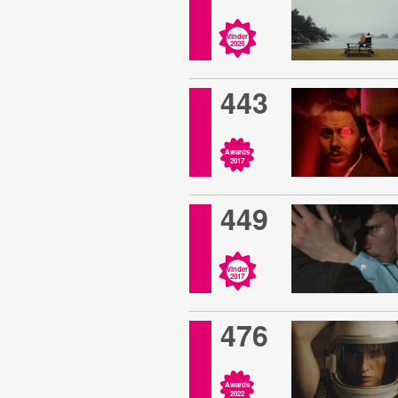
Vinder
2025
443
Awards
2017
449
Vinder
2017
476
Awards
2022