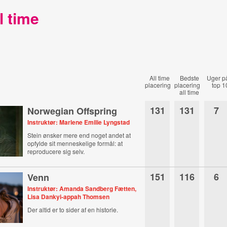
l time
All time
Bedste
Uger p
placering
placering
top 1
all time
131
131
7
Norwegian Offspring
Instruktør: Marlene Emilie Lyngstad
Stein ønsker mere end noget andet at
opfylde sit menneskelige formål: at
reproducere sig selv.
151
116
6
Venn
Instruktør: Amanda Sandberg Fætten,
Lisa Dankyi-appah Thomsen
Der altid er to sider af en historie.