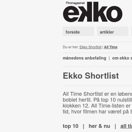
forside
artikler
Du er her:
Ekko Shortlist
|
All Time
månedens anbefaling
|
om ekko s
Ekko Shortlist
All Time Shortlist er en løben
boblet hertil. På top 10 nulst
klokken 12. All Time-listen er
tid, hvor filmen har været på S
top 10
|
her & nu
|
all t