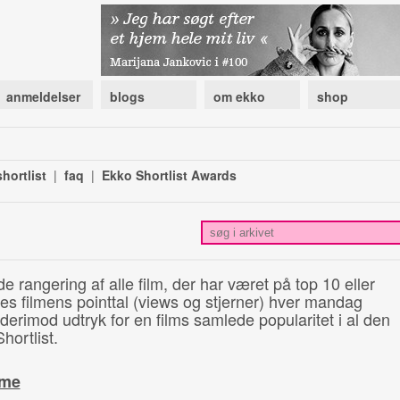
anmeldelser
blogs
om ekko
shop
hortlist
|
faq
|
Ekko Shortlist Awards
de rangering af alle film, der har været på top 10 eller
illes filmens pointtal (views og stjerner) hver mandag
 derimod udtryk for en films samlede popularitet i al den
hortlist.
ime