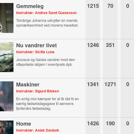
1215
70
0
Gemmeleg
Instruktør: Andrea Sand Gustavson
Tolvårige Johanna udnytter en mands
opmærksomhed ved morens havefest.
1246
351
0
Nu vandrer livet
Instruktør: Sicilla Luna
Jocosus og Gaiala vandrer mod den
ottepotede isbjørn i eventyrets dyb.
1341
1271
0
Maskiner
Instruktør: Sigurd Bleken
En enlig mor kæmper for at få råd til en
særlig fødselsdagsgave til sønnens
fjortenårs fødselsdag.
1426
190
0
Home
Instruktør: Aslak Danbolt