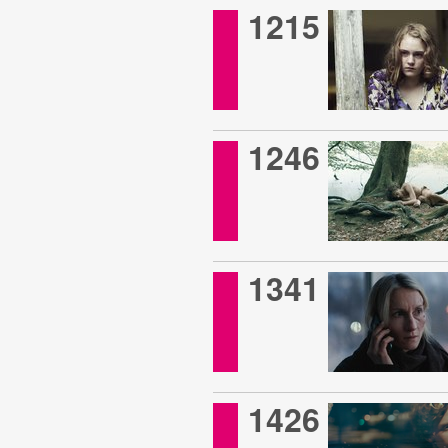
1215
1246
1341
1426