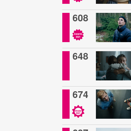
608
Awards
2021
648
674
Vinder
2021