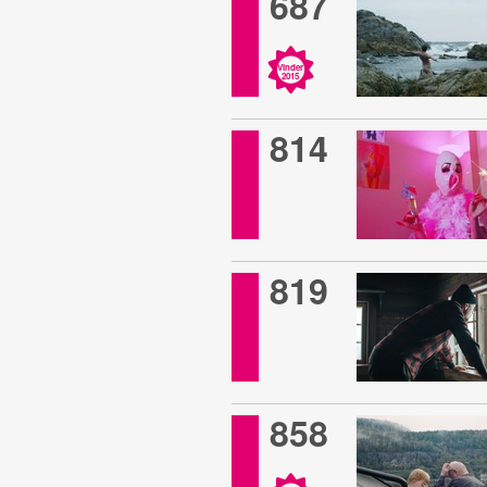
687
Vinder
2015
814
819
858