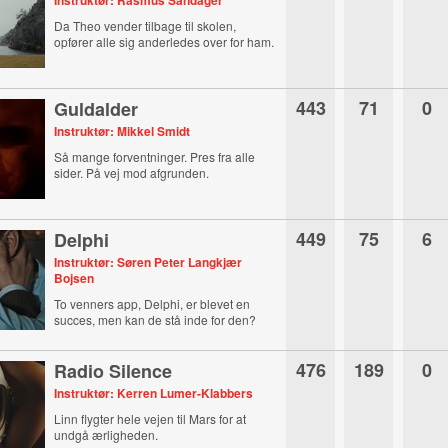
Instruktør: Rasmus Sandager
Da Theo vender tilbage til skolen,
opfører alle sig anderledes over for ham.
443
71
0
Guldalder
Instruktør: Mikkel Smidt
Så mange forventninger. Pres fra alle
sider. På vej mod afgrunden.
449
75
6
Delphi
Instruktør: Søren Peter Langkjær
Bojsen
To venners app, Delphi, er blevet en
succes, men kan de stå inde for den?
476
189
0
Radio Silence
Instruktør: Kerren Lumer-Klabbers
Linn flygter hele vejen til Mars for at
undgå ærligheden.