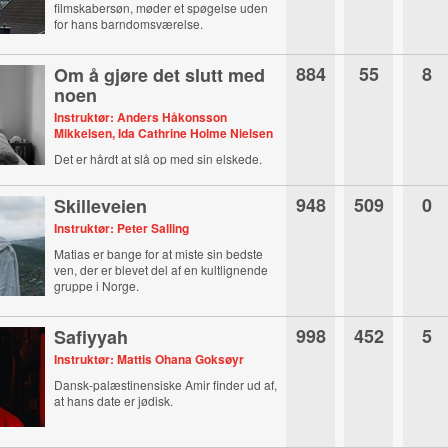
filmskabersøn, møder et spøgelse uden
for hans barndomsværelse.
884
55
8
Om å gjøre det slutt med
noen
Instruktør: Anders Håkonsson
Mikkelsen, Ida Cathrine Holme Nielsen
Det er hårdt at slå op med sin elskede.
Det ved Sandra noget om.
948
509
0
Skilleveien
Instruktør: Peter Salling
Matias er bange for at miste sin bedste
ven, der er blevet del af en kultlignende
gruppe i Norge.
998
452
5
Safiyyah
Instruktør: Mattis Ohana Goksøyr
Dansk-palæstinensiske Amir finder ud af,
at hans date er jødisk.