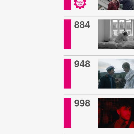
Vinder
2019
884
948
998