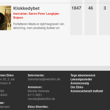
1847
46
3
Klokkedybet
Instruktør: Søren Peter Langkjær
Bojsen
Forfatteren Mads er dybt begravet i sin
skrivning, men pludselig dukker en
gammel kærlighed op.
inet Ekko
Sekretariat:
Tegn abonnement
 32, 2. sal
Sekretariat@ekkofilm.dk
Løssalgssteder
nhavn K
Annoncesalg
Annoncer:
Om Ekko
292
Merete Hellerøe
Annoncørbetalt indhold
 8443
6111 5851
merete@ekkofilm.dk
tør:
stensen
Ekko Shortlist: