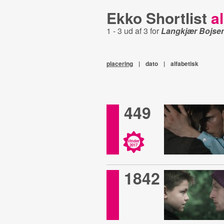
Ekko Shortlist
al
1 - 3 ud af 3 for
Langkjær Bojse
placering
|
dato
|
alfabetisk
449
Vinder
2017
1842