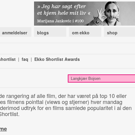
anmeldelser
blogs
om ekko
shop
hortlist
|
faq
|
Ekko Shortlist Awards
de rangering af alle film, der har været på top 10 eller
illes filmens pointtal (views og stjerner) hver mandag
 derimod udtryk for en films samlede popularitet i al den
hortlist.
ime