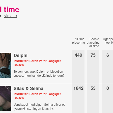
l time
n
-
vis alle
All time
Bedste
Uger p
placering
placering
top 1
all time
449
75
6
Delphi
Instruktør: Søren Peter Langkjær
Bojsen
To venners app, Delphi, er blevet en
succes, men kan de stå inde for den?
1842
53
0
Silas & Selma
Instruktør: Søren Peter Langkjær
Bojsen
Venskabet med pigen Selma bliver et
lyspunkt i særlingen Silas' liv.