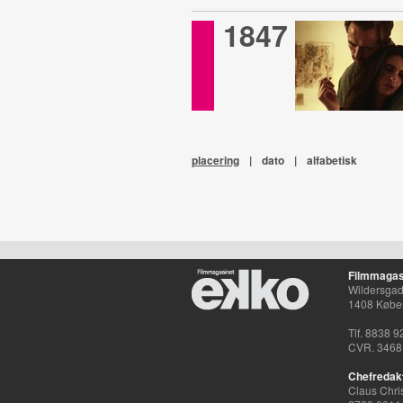
1847
placering
|
dato
|
alfabetisk
Filmmagas
Wildersgade
1408 Købe
Tlf. 8838 9
CVR. 3468
Chefredak
Claus Chri