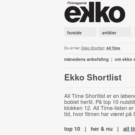
forside
artikler
Du er her:
Ekko Shortlist
|
All Time
månedens anbefaling
|
om ekko s
Ekko Shortlist
All Time Shortlist er en løben
boblet hertil. På top 10 nulst
klokken 12. All Time-listen er
tid, hvor filmen har været på S
top 10
|
her & nu
|
all t