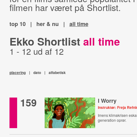
filmen har været på Shortlist.
top 10
|
her & nu
|
all time
Ekko Shortlist
all time
1 - 12 ud af 12
placering
|
dato
|
alfabetisk
159
I Worry
Instruktør: Freja Ref
Imens klimakrisen eska
generation oprør.