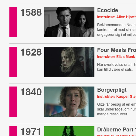
1588
Ecocide
Instruktør: Alice Hjort
Reklamemanden Noah 
konfronteret med sin sø
engagerer sig i et miljø
1628
Four Meals Fr
Instruktør: Elias Munk
Når overlevelse er alt,
kan tillid være et sats.
1840
Borgerpligt
Instruktør: Kasper St
Gitte får besøg af en e
skal undersøge, om hun
mange ressourcer.
1971
Dråberne Part 