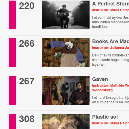
220
A Perfect Stor
Instruktør: Mads Dam
I et sort-hvid uykker J
musikvideo menneske
fremtiden.
266
Books Are Mad
Instruktør: Julianna 
Den gnavne bibliotekar
sin elskede bogsamling
Egetræ.
267
Gaven
Instruktør: Mathilde W
Wedellsborg
I et naivt forsøg på at h
en sum penge til en ung
308
Plastic sol
Instruktør: Maya Raj