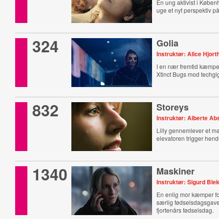
En ung aktivist i Køben
uge et nyt perspektiv på
324
Golia
Instruktør: Alice Hjort
I en nær fremtid kæmpe
Xtinct Bugs mod techgi
832
Storeys
Instruktør: Alberte A
Lilly gennemlever et mar
elevatoren trigger hende
1340
Maskiner
Instruktør: Sigurd Ble
En enlig mor kæmper for 
særlig fødselsdagsgave
fjortenårs fødselsdag.