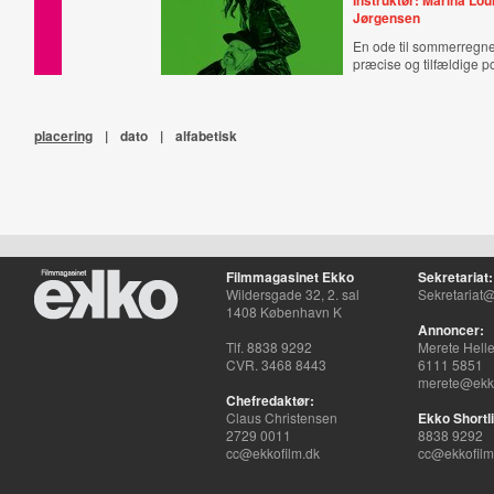
Instruktør: Marina Lou
Jørgensen
En ode til sommerregn
præcise og tilfældige p
placering
|
dato
|
alfabetisk
Filmmagasinet Ekko
Sekretariat:
Wildersgade 32, 2. sal
Sekretariat@
1408 København K
Annoncer:
Tlf. 8838 9292
Merete Hell
CVR. 3468 8443
6111 5851
merete@ekko
Chefredaktør:
Claus Christensen
Ekko Shortli
2729 0011
8838 9292
cc@ekkofilm.dk
cc@ekkofilm