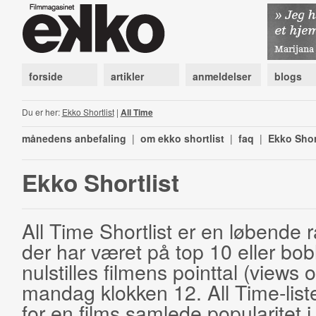
forside
artikler
anmeldelser
blogs
Du er her:
Ekko Shortlist
|
All Time
månedens anbefaling
|
om ekko shortlist
|
faq
|
Ekko Shor
Ekko Shortlist
All Time Shortlist er en løbende ra
der har været på top 10 eller bobl
nulstilles filmens pointtal (views 
mandag klokken 12. All Time-list
for en films samlede popularitet i 