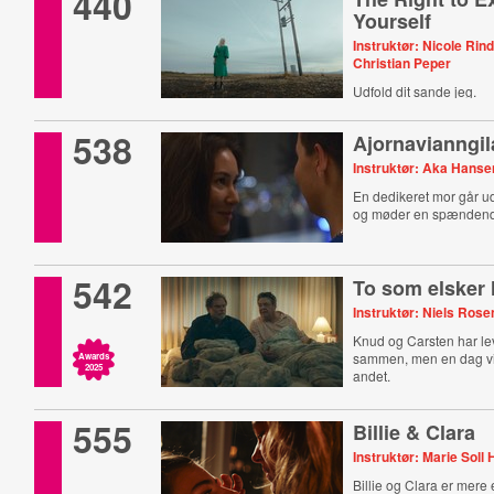
440
Yourself
Instruktør: Nicole Rind
Christian Peper
Udfold dit sande jeg.
538
Ajornavianngila
Instruktør: Aka Hanse
En dedikeret mor går ud
og møder en spænden
542
To som elsker
Instruktør: Niels Ros
Knud og Carsten har leve
sammen, men en dag vi
Awards
2025
andet.
555
Billie & Clara
Instruktør: Marie Soll
Billie og Clara er mere