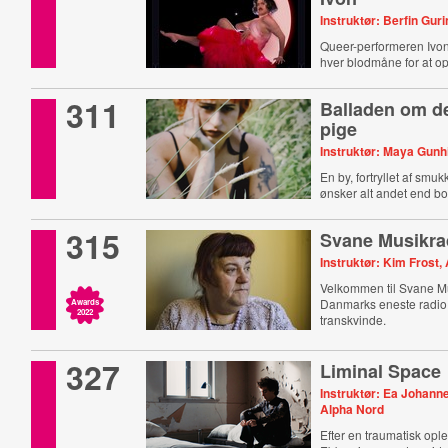
Instruktør: Berfin Guri
Queer-performeren Ivo
hver blodmåne for at o
311
Balladen om d
pige
Instruktør: Maya Gunh
En by, fortryllet af sm
ønsker alt andet end b
opmærksomhed.
315
Svane Musikra
Instruktør: Kim Frost,
Velkommen til Svane M
Danmarks eneste radio 
Awards
2022
transkvinde.
327
Liminal Space
Instruktør: Ea Johann
Alpha Nord
Efter en traumatisk opl