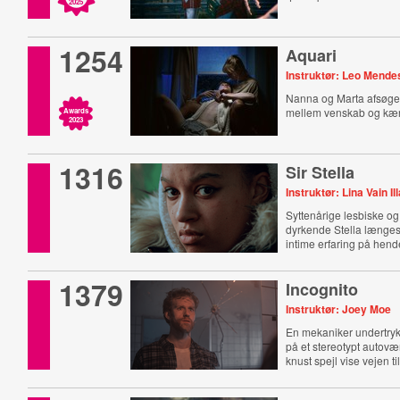
2025
1254
Aquari
Instruktør: Leo Mende
Nanna og Marta afsøg
mellem venskab og kær
Awards
2023
1316
Sir Stella
Instruktør: Lina Vain Ill
Syttenårige lesbiske og
dyrkende Stella længes 
intime erfaring på hen
1379
Incognito
Instruktør: Joey Moe
En mekaniker undertrykk
på et stereotypt autovæ
knust spejl vise vejen ti