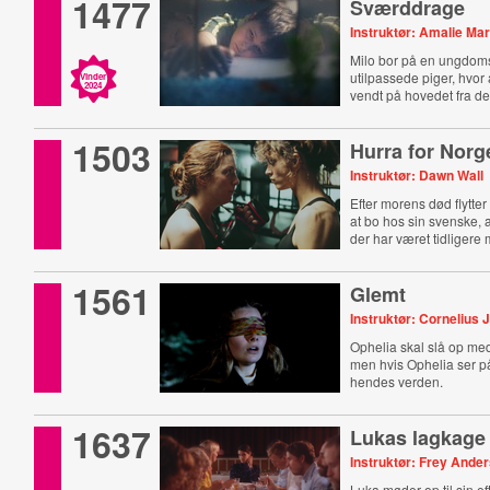
1477
Sværddrage
Instruktør: Amalie Mar
Milo bor på en ungdomsi
utilpassede piger, hvor 
Vinder
2024
vendt på hovedet fra de
anden.
1503
Hurra for Norg
Instruktør: Dawn Wall
Efter morens død flytter 
at bo hos sin svenske, a
der har været tidligere
1561
Glemt
Instruktør: Cornelius 
Ophelia skal slå op me
men hvis Ophelia ser på
hendes verden.
1637
Lukas lagkage
Instruktør: Frey Ande
Luka møder op til sin ef