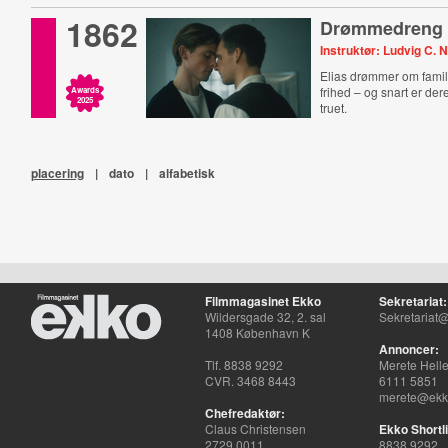
1862
Drømmedreng
Instruktør: Ludvig C. 
Elias drømmer om famil
frihed – og snart er de
Awards
2025
truet.
placering
|
dato
|
alfabetisk
Filmmagasinet Ekko
Sekretariat:
Wildersgade 32, 2. sal
Sekretariat@
1408 København K
Annoncer:
Tlf. 8838 9292
Merete Hell
CVR. 3468 8443
6111 5851
merete@ekko
Chefredaktør:
Claus Christensen
Ekko Shortli
2729 0011
8838 9292