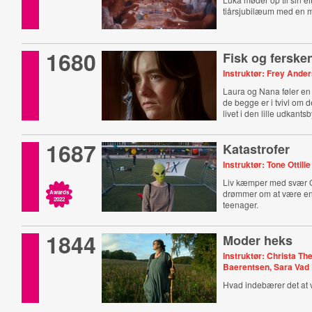
tiårsjubilæum med en m
1680
Fisk og ferske
Instruktør: Frey Ande
Laura og Nana føler e
de begge er i tvivl om d
livet i den lille udkants
1687
Katastrofer
Instruktør: Tone Ottilie
Liv kæmper med svær
drømmer om at være e
Awards
2022
teenager.
1844
Moder heks
Instruktør: Christa T
Baerentsen, Sara Vad
Hvad indebærer det at 