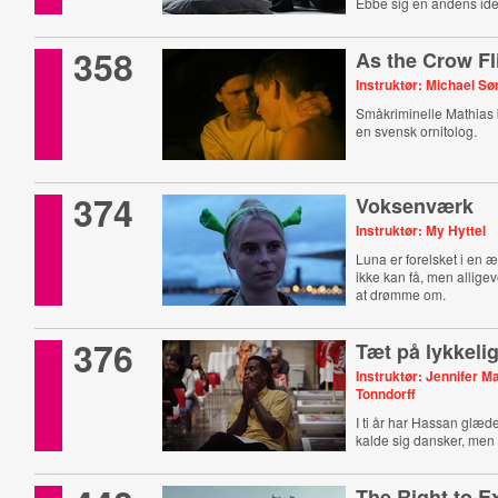
Ebbe sig en andens iden
358
As the Crow Fl
Instruktør: Michael S
Småkriminelle Mathias b
en svensk ornitolog.
374
Voksenværk
Instruktør: My Hyttel
Luna er forelsket i en 
ikke kan få, men allige
at drømme om.
376
Tæt på lykkeli
Instruktør: Jennifer M
Tonndorff
I ti år har Hassan glædet
kalde sig dansker, men i
The Right to E