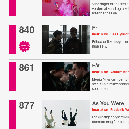
Vibe søger efter anerke
verden af kunst og alko
lyser hendes vej.
840
Fri
Instruktør: Las Dyhrc
Frihed er ikke noget, ma
man selv.
Awards
2025
861
Får
Instruktør: Amalie Mar
Menig Nivå kæmper for
status i sin militærenhe
sent prisen.
877
As You Were
Instruktør: Frederik Va
I et kunstigt oplyst stud
dansere magtforhold og 