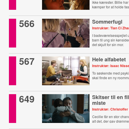
ikke kærester. Billie h
kæmper for at holde fast
566
Sommerfugl
Instruktør: Tian Ci Zh
I badeværelsesspejlet u
barn til ung sin kønside
det skjult for sin mor.
567
Hele alfabetet
Instruktør: Isaac Niss
To søskende med psyki
skal finde en ny roomm
649
Skitser til en f
miste
Instruktør: Christoff
Cecilie får en stor cha
alt det, der gav drømm