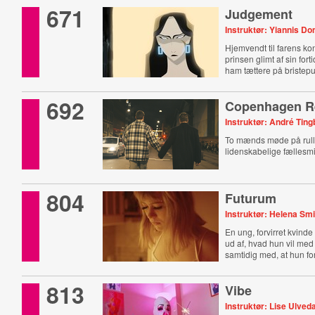
671
Judgement
Instruktør: Yiannis D
Hjemvendt til farens ko
prinsen glimt af sin fort
ham tættere på bristepu
692
Copenhagen R
Instruktør: André Tin
To mænds møde på rull
lidenskabelige fællesm
804
Futurum
Instruktør: Helena Smi
En ung, forvirret kvinde
ud af, hvad hun vil med 
samtidig med, at hun for
813
Vibe
Instruktør: Lise Ulved