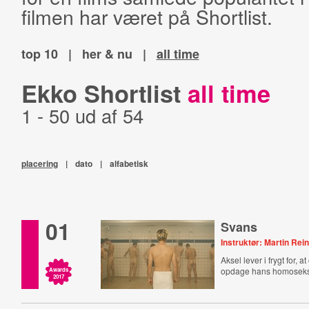
filmen har været på Shortlist.
top 10
|
her & nu
|
all time
Ekko Shortlist
all time
1 - 50 ud af 54
placering
|
dato
|
alfabetisk
01
Svans
Instruktør: Martin Rei
Aksel lever i frygt for,
opdage hans homoseksu
Awards
2017