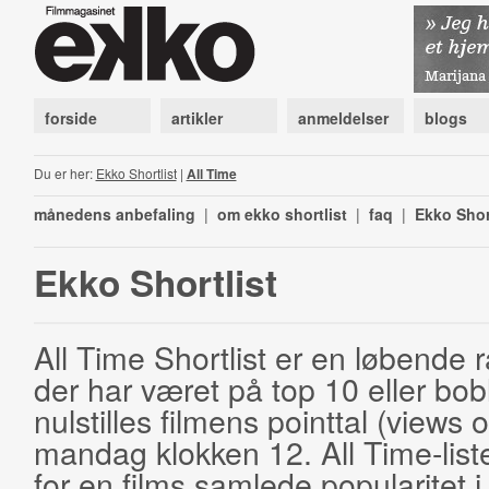
forside
artikler
anmeldelser
blogs
Du er her:
Ekko Shortlist
|
All Time
månedens anbefaling
|
om ekko shortlist
|
faq
|
Ekko Shor
Ekko Shortlist
All Time Shortlist er en løbende ra
der har været på top 10 eller bobl
nulstilles filmens pointtal (views 
mandag klokken 12. All Time-list
for en films samlede popularitet i 