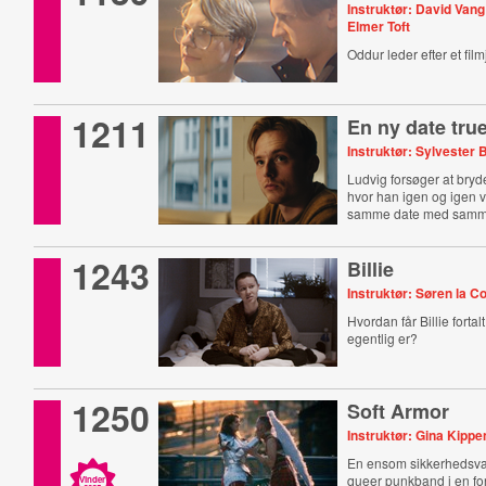
Instruktør: David Van
Elmer Toft
Oddur leder efter et fil
1211
En ny date tru
Instruktør: Sylvester 
Ludvig forsøger at bryde
hvor han igen og igen v
samme date med samme
1243
Billie
Instruktør: Søren la C
Hvordan får Billie fortal
egentlig er?
1250
Soft Armor
Instruktør: Gina Kipp
En ensom sikkerhedsva
queer punkband i en fo
Vinder