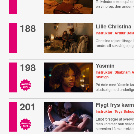
To kvinder mødes på en
en vinprop, den anden e
188
Lille Christina
Instruktør: Arthur Del
Christina rejser tilbage i
ændre sit seksårige jeg
198
Yasmin
Instruktør: Shabnam A
Shafigh
På date med Yasmin k
Awards
2025
pludselig med underli
201
Flygt frys kæ
Instruktør: Teys Schu
Elliot forsøger at overv
men kommer han selv ell
Awards
2024
kæresten i første rækk