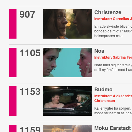
907
Christenze
Instruktør: Cornelius 
En adelskvinde bliver fo
bondepige midt i 1600-t
hekseproces-æra.
1105
Noa
Instruktør: Sabrina F
Nora føler sig for først
er til nytårsfest med Lu
1153
Budmo
Instruktør: Aleksander
Christensen
Kalle flygter fra sorgen,
møde får ham til at ind
1159
Moku Earstadt