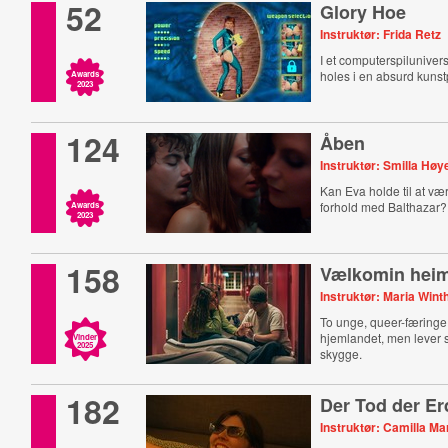
52
Glory Hoe
Instruktør: Frida Retz
I et computerspilunivers
holes i en absurd kuns
Awards
2023
124
Åben
Instruktør: Smilla Høy
Kan Eva holde til at vær
forhold med Balthazar?
Awards
2023
158
Vælkomin hei
Instruktør: Maria Wint
To unge, queer-færinge 
hjemlandet, men lever s
Vinder
2025
skygge.
182
Der Tod der Er
Instruktør: Camilla M