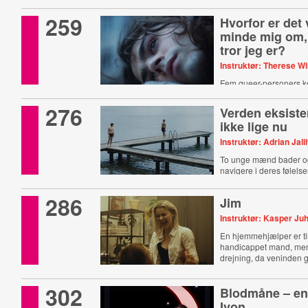
259
Hvorfor er det v
minde mig om,
tror jeg er?
Instruktør: Therese Wi
Fem queer-personers ko
med at passe ind i nut
276
Verden eksiste
ikke lige nu
Instruktør: Adrian Jali
To unge mænd bader og
navigere i deres følelse
286
Jim
Instruktør: Kasper Juh
En hjemmehjælper er til
handicappet mand, men
drejning, da veninden g
fortid.
302
Blodmåne – en
Ivon