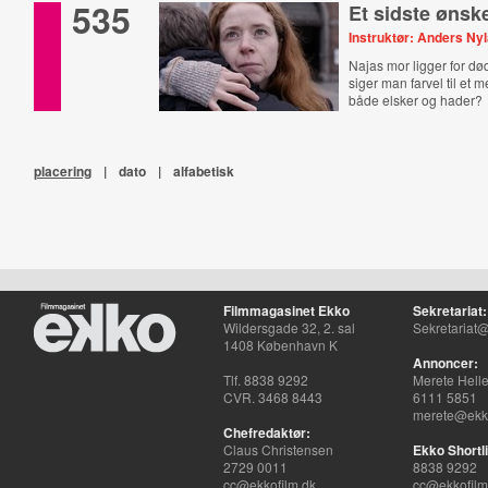
535
Et sidste ønsk
Instruktør: Anders N
Najas mor ligger for d
siger man farvel til et
både elsker og hader?
placering
|
dato
|
alfabetisk
Filmmagasinet Ekko
Sekretariat:
Wildersgade 32, 2. sal
Sekretariat@
1408 København K
Annoncer:
Tlf. 8838 9292
Merete Hell
CVR. 3468 8443
6111 5851
merete@ekko
Chefredaktør:
Claus Christensen
Ekko Shortli
2729 0011
8838 9292
cc@ekkofilm.dk
cc@ekkofilm