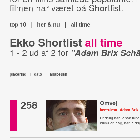
filmen har været på Shortlist.
top 10
|
her & nu
|
all time
Ekko Shortlist
all time
1 - 2 ud af 2 for
"Adam Brix Schä
placering
|
dato
|
alfabetisk
258
Omvej
Instruktør: Adam Brix
Endelig har Johan funde
bliver en dag, han aldr