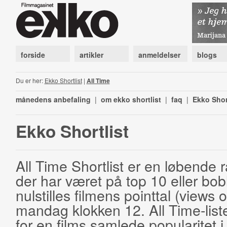
forside
artikler
anmeldelser
blogs
Du er her:
Ekko Shortlist
|
All Time
månedens anbefaling
|
om ekko shortlist
|
faq
|
Ekko Shor
Ekko Shortlist
All Time Shortlist er en løbende ra
der har været på top 10 eller bobl
nulstilles filmens pointtal (views 
mandag klokken 12. All Time-list
for en films samlede popularitet i 