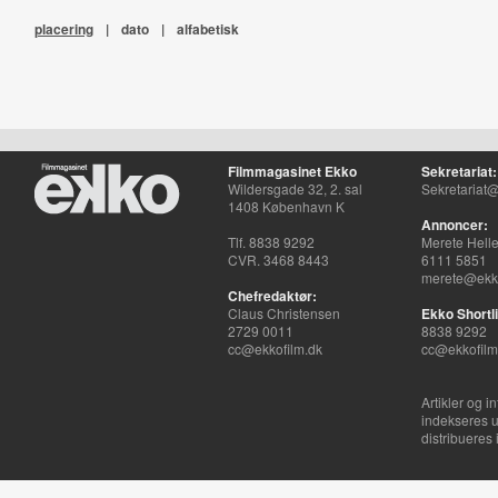
placering
|
dato
|
alfabetisk
Filmmagasinet Ekko
Sekretariat:
Wildersgade 32, 2. sal
Sekretariat@
1408 København K
Annoncer:
Tlf. 8838 9292
Merete Hell
CVR. 3468 8443
6111 5851
merete@ekko
Chefredaktør:
Claus Christensen
Ekko Shortli
2729 0011
8838 9292
cc@ekkofilm.dk
cc@ekkofilm
Artikler og i
indekseres u
distribueres