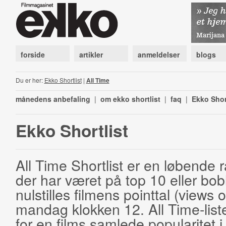
forside
artikler
anmeldelser
blogs
Du er her:
Ekko Shortlist
|
All Time
månedens anbefaling
|
om ekko shortlist
|
faq
|
Ekko Shor
Ekko Shortlist
All Time Shortlist er en løbende ra
der har været på top 10 eller bobl
nulstilles filmens pointtal (views 
mandag klokken 12. All Time-list
for en films samlede popularitet i 