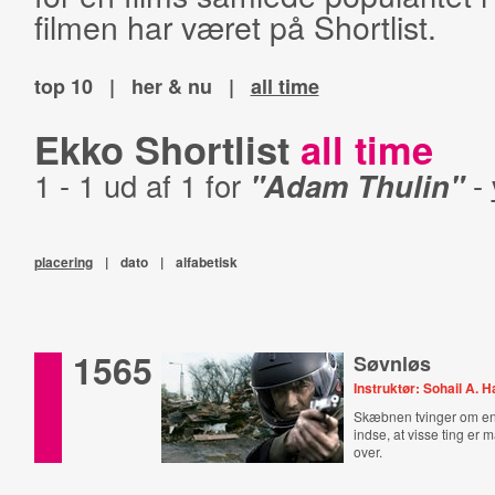
filmen har været på Shortlist.
top 10
|
her & nu
|
all time
Ekko Shortlist
all time
1 - 1 ud af 1 for
"Adam Thulin"
-
placering
|
dato
|
alfabetisk
1565
Søvnløs
Instruktør: Sohail A. 
Skæbnen tvinger om en 
indse, at visse ting er 
over.