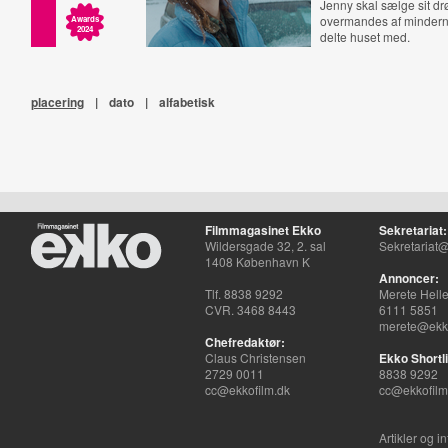
Jenny skal sælge sit 
overmandes af minder
Awards
2024
delte huset med.
placering
|
dato
|
alfabetisk
Filmmagasinet Ekko
Sekretariat:
Wildersgade 32, 2. sal
Sekretariat@
1408 København K
Annoncer:
Tlf. 8838 9292
Merete Hell
CVR. 3468 8443
6111 5851
merete@ekko
Chefredaktør:
Claus Christensen
Ekko Shortli
2729 0011
8838 9292
cc@ekkofilm.dk
cc@ekkofilm
Artikler og i