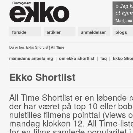
forside
artikler
anmeldelser
blogs
Du er her:
Ekko Shortlist
|
All Time
månedens anbefaling
|
om ekko shortlist
|
faq
|
Ekko Shor
Ekko Shortlist
All Time Shortlist er en løbende ra
der har været på top 10 eller bobl
nulstilles filmens pointtal (views 
mandag klokken 12. All Time-list
for en films samlede popularitet i 