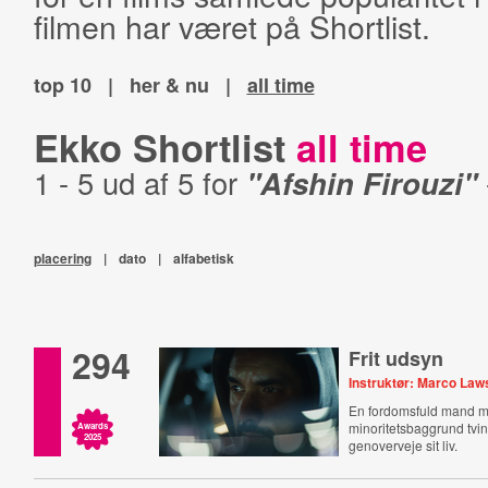
filmen har været på Shortlist.
top 10
|
her & nu
|
all time
Ekko Shortlist
all time
1 - 5 ud af 5 for
"Afshin Firouzi"
placering
|
dato
|
alfabetisk
294
Frit udsyn
Instruktør: Marco La
En fordomsfuld mand 
minoritetsbaggrund tving
Awards
2025
genoverveje sit liv.