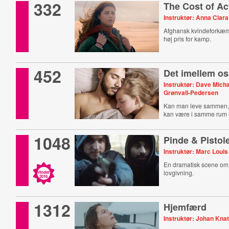
332
The Cost of Ac
Instruktør: Anna Clar
Afghansk kvindeforkæm
høj pris for kamp.
452
Det imellem os
Instruktør: Dave Micha
Grønvall-Pedersen
Kan man leve sammen,
kan være i samme rum u
søvn?
1048
Pinde & Pistol
Instruktør: Marc Louis
En dramatisk scene om f
lovgivning.
Vinder
2016
1312
Hjemfærd
Instruktør: Johan Kna