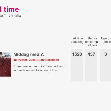
l time
ik"
-
vis alle
All time
Bedste
Uger p
placering
placering
top 1
all time
1528
437
3
Middag med A
Instruktør: Julie Budtz Sørensen
To fremmede mænd i et fremmed land
mødes til en familiemiddag i Thy.