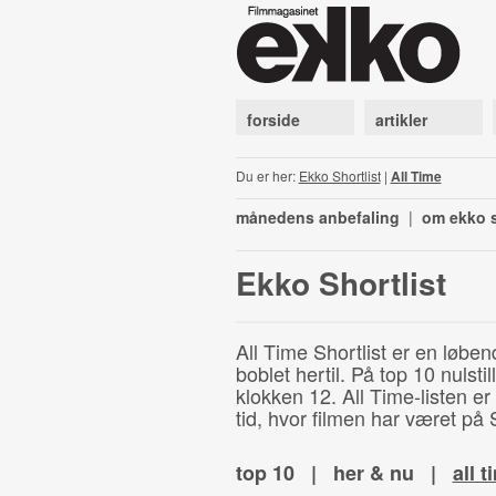
forside
artikler
Du er her:
Ekko Shortlist
|
All Time
månedens anbefaling
|
om ekko s
Ekko Shortlist
All Time Shortlist er en løben
boblet hertil. På top 10 nulst
klokken 12. All Time-listen er
tid, hvor filmen har været på S
top 10
|
her & nu
|
all t