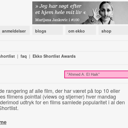
anmeldelser
blogs
om ekko
shop
hortlist
|
faq
|
Ekko Shortlist Awards
de rangering af alle film, der har været på top 10 eller
illes filmens pointtal (views og stjerner) hver mandag
 derimod udtryk for en films samlede popularitet i al den
hortlist.
ime