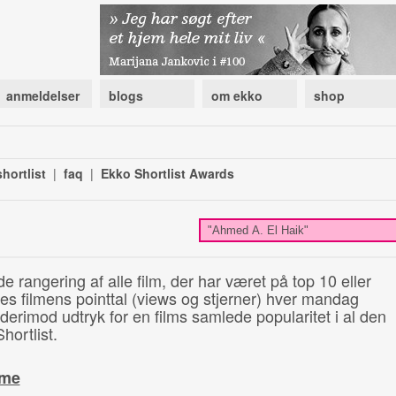
anmeldelser
blogs
om ekko
shop
hortlist
|
faq
|
Ekko Shortlist Awards
de rangering af alle film, der har været på top 10 eller
illes filmens pointtal (views og stjerner) hver mandag
 derimod udtryk for en films samlede popularitet i al den
hortlist.
ime