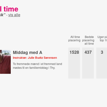
l time
ik"
-
vis alle
All time
Bedste
Uger p
placering
placering
top 1
all time
1528
437
3
Middag med A
Instruktør: Julie Budtz Sørensen
To fremmede mænd i et fremmed land
mødes til en familiemiddag i Thy.