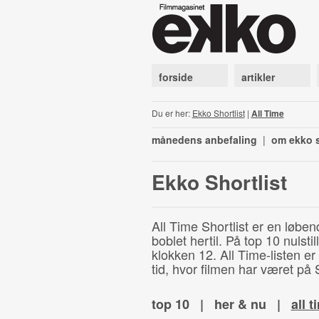
forside
artikler
Du er her:
Ekko Shortlist
|
All Time
månedens anbefaling
|
om ekko s
Ekko Shortlist
All Time Shortlist er en løben
boblet hertil. På top 10 nulst
klokken 12. All Time-listen er
tid, hvor filmen har været på S
top 10
|
her & nu
|
all t