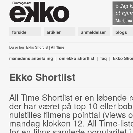
forside
artikler
anmeldelser
blogs
Du er her:
Ekko Shortlist
|
All Time
månedens anbefaling
|
om ekko shortlist
|
faq
|
Ekko Shor
Ekko Shortlist
All Time Shortlist er en løbende ra
der har været på top 10 eller bobl
nulstilles filmens pointtal (views 
mandag klokken 12. All Time-list
for en films samlede popularitet i 