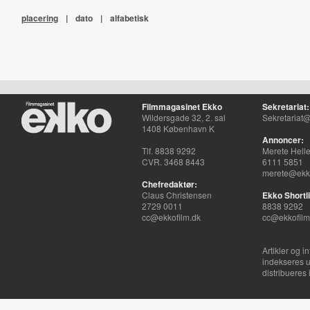
placering
|
dato
|
alfabetisk
Filmmagasinet Ekko
Sekretariat:
Wildersgade 32, 2. sal
Sekretariat@
1408 København K
Annoncer:
Tlf. 8838 9292
Merete Hell
CVR. 3468 8443
6111 5851
merete@ekko
Chefredaktør:
Claus Christensen
Ekko Shortli
2729 0011
8838 9292
cc@ekkofilm.dk
cc@ekkofilm
Artikler og i
indekseres u
distribueres