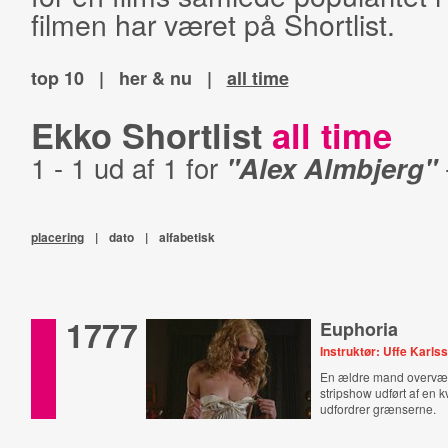
filmen har været på Shortlist.
top 10
|
her & nu
|
all time
Ekko Shortlist
all time
1 - 1 ud af 1 for
"Alex Almbjerg"
placering
|
dato
|
alfabetisk
1777
Euphoria
Instruktør: Uffe Karls
En ældre mand overvæ
stripshow udført af en k
udfordrer grænserne.