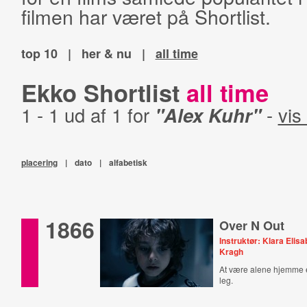
filmen har været på Shortlist.
top 10
|
her & nu
|
all time
Ekko Shortlist
all time
1 - 1 ud af 1 for
"Alex Kuhr"
-
vis 
placering
|
dato
|
alfabetisk
1866
Over N Out
Instruktør: Klara Elis
Kragh
At være alene hjemme er
leg.