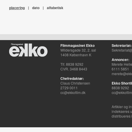
placering
|
dato
|
alfabetisk
Filmmagasinet Ekko
Sekretariat:
Wildersgade 32, 2. sal
Sekretariat@
1408 København K
Annoncer:
Tlf. 8838 9292
Merete Hell
CVR. 3468 8443
6111 5851
merete@ekko
Chefredaktør:
Claus Christensen
Ekko Shortli
2729 0011
8838 9292
cc@ekkofilm.dk
cc@ekkofilm
Artikler og i
indekseres u
distribueres