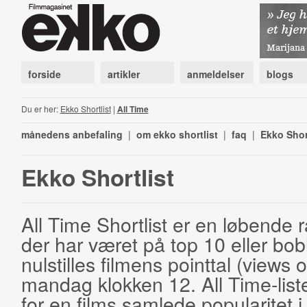
forside
artikler
anmeldelser
blogs
Du er her:
Ekko Shortlist
|
All Time
månedens anbefaling
|
om ekko shortlist
|
faq
|
Ekko Shor
Ekko Shortlist
All Time Shortlist er en løbende ra
der har været på top 10 eller bobl
nulstilles filmens pointtal (views 
mandag klokken 12. All Time-list
for en films samlede popularitet i 