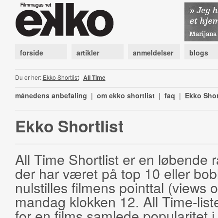
forside
artikler
anmeldelser
blogs
Du er her:
Ekko Shortlist
|
All Time
månedens anbefaling
|
om ekko shortlist
|
faq
|
Ekko Shor
Ekko Shortlist
All Time Shortlist er en løbende ra
der har været på top 10 eller bobl
nulstilles filmens pointtal (views 
mandag klokken 12. All Time-list
for en films samlede popularitet i 