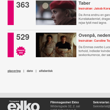
363
Taber
Instruktør: Jakob Ko
Da Anna endnu en gang 
Kunstakademiet, drage
rejse fyldt med løgne.
529
Ovenpå, nede
Instruktør: Caroline 
Da Emmas overbo Luca 
forhold, indleder kvind
Awards
2025
sexkonkurrence, der s
forhold på spil.
placering
|
dato
|
alfabetisk
Filmmagasinet Ekko
Sekretariat:
Wildersgade 32, 2. sal
Sekretariat@
1408 København K