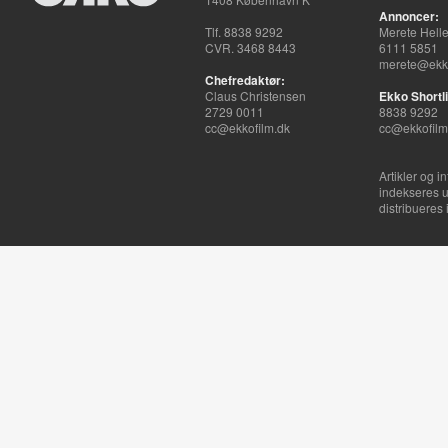
Annoncer:
Tlf. 8838 9292
Merete Hell
CVR. 3468 8443
6111 5851
merete@ekko
Chefredaktør:
Claus Christensen
Ekko Shortli
2729 0011
8838 9292
cc@ekkofilm.dk
cc@ekkofilm
Artikler og i
indekseres u
distribueres