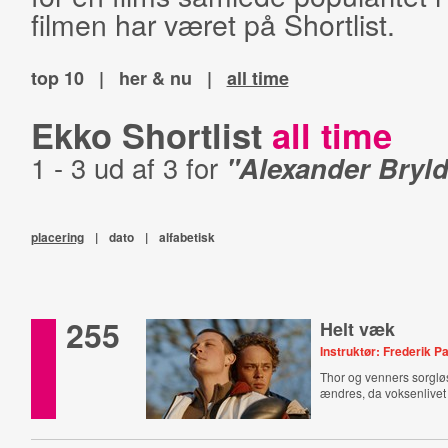
filmen har været på Shortlist.
top 10
|
her & nu
|
all time
Ekko Shortlist
all time
1 - 3 ud af 3 for
"Alexander Bryl
placering
|
dato
|
alfabetisk
255
Helt væk
Instruktør: Frederik P
Thor og venners sorgløs
ændres, da voksenlivet