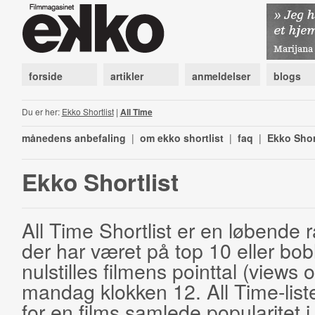
forside
artikler
anmeldelser
blogs
Du er her:
Ekko Shortlist
|
All Time
månedens anbefaling
|
om ekko shortlist
|
faq
|
Ekko Shor
Ekko Shortlist
All Time Shortlist er en løbende ra
der har været på top 10 eller bobl
nulstilles filmens pointtal (views 
mandag klokken 12. All Time-list
for en films samlede popularitet i 