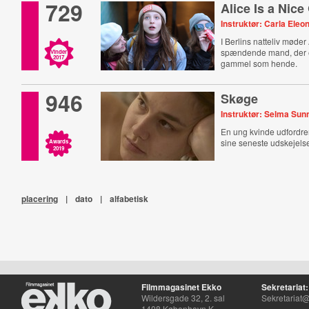
729
Alice Is a Nice 
Instruktør: Carla Ele
I Berlins natteliv møder
spændende mand, der e
Vinder
2017
gammel som hende.
946
Skøge
Instruktør: Selma Sun
En ung kvinde udfordre
sine seneste udskejelse
Awards
2019
placering
|
dato
|
alfabetisk
Filmmagasinet Ekko
Sekretariat:
Wildersgade 32, 2. sal
Sekretariat@
1408 København K