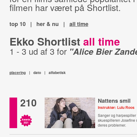
filmen har været på Shortlist.
top 10
|
her & nu
|
all time
Ekko Shortlist
all time
1 - 3 ud af 3 for
"Alice Bier Zand
placering
|
dato
|
alfabetisk
210
Nattens smil
Instruktør: Lulu Roos
Sanger og harpespille
skuespilleren Josefine
Awards
2021
deres problemer.