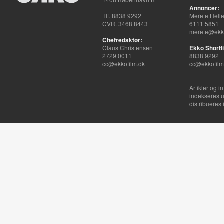
Annoncer:
Tlf. 8838 9292
Merete Hell
CVR. 3468 8443
6111 5851
merete@ekko
Chefredaktør:
Claus Christensen
Ekko Shortli
2729 0011
8838 9292
cc@ekkofilm.dk
cc@ekkofilm
Artikler og i
indekseres u
distribueres