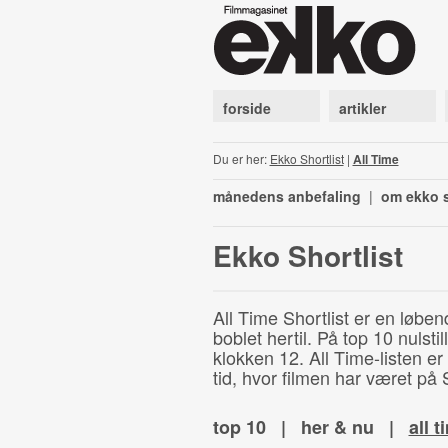
forside
artikler
Du er her:
Ekko Shortlist
|
All Time
månedens anbefaling
|
om ekko s
Ekko Shortlist
All Time Shortlist er en løben
boblet hertil. På top 10 nulst
klokken 12. All Time-listen er
tid, hvor filmen har været på S
top 10
|
her & nu
|
all t