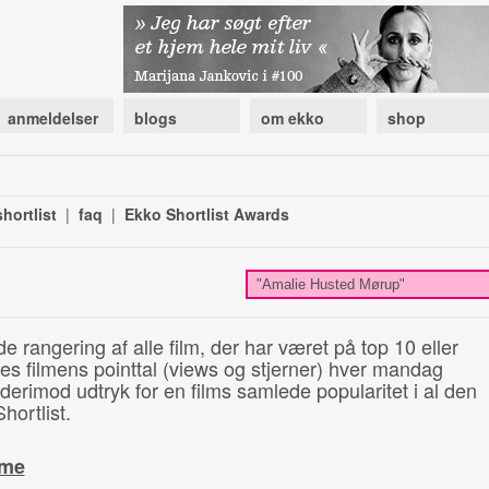
anmeldelser
blogs
om ekko
shop
hortlist
|
faq
|
Ekko Shortlist Awards
de rangering af alle film, der har været på top 10 eller
illes filmens pointtal (views og stjerner) hver mandag
 derimod udtryk for en films samlede popularitet i al den
hortlist.
ime