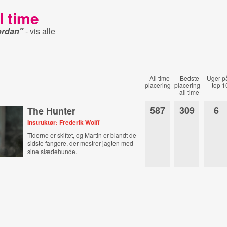
l time
ordan"
-
vis alle
All time
Bedste
Uger p
placering
placering
top 1
all time
587
309
6
The Hunter
Instruktør: Frederik Wolff
Tiderne er skiftet, og Martin er blandt de
sidste fangere, der mestrer jagten med
sine slædehunde.