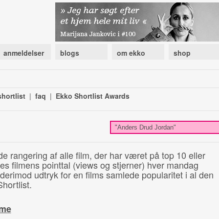
anmeldelser
blogs
om ekko
shop
hortlist
|
faq
|
Ekko Shortlist Awards
de rangering af alle film, der har været på top 10 eller
illes filmens pointtal (views og stjerner) hver mandag
 derimod udtryk for en films samlede popularitet i al den
hortlist.
ime