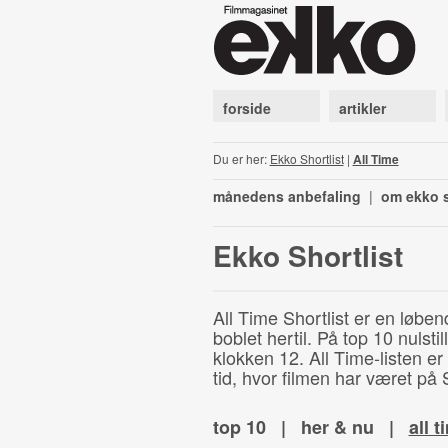
forside
artikler
Du er her:
Ekko Shortlist
|
All Time
månedens anbefaling
|
om ekko s
Ekko Shortlist
All Time Shortlist er en løben
boblet hertil. På top 10 nulst
klokken 12. All Time-listen er
tid, hvor filmen har været på S
top 10
|
her & nu
|
all t