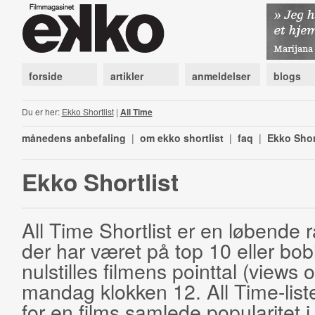
forside
artikler
anmeldelser
blogs
Du er her:
Ekko Shortlist
|
All Time
månedens anbefaling
|
om ekko shortlist
|
faq
|
Ekko Shor
Ekko Shortlist
All Time Shortlist er en løbende ra
der har været på top 10 eller bobl
nulstilles filmens pointtal (views 
mandag klokken 12. All Time-list
for en films samlede popularitet i 