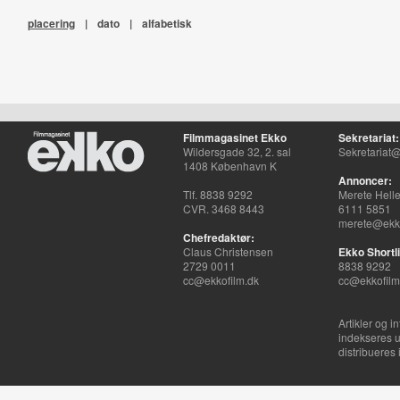
placering
|
dato
|
alfabetisk
Filmmagasinet Ekko
Sekretariat:
Wildersgade 32, 2. sal
Sekretariat@
1408 København K
Annoncer:
Tlf. 8838 9292
Merete Hell
CVR. 3468 8443
6111 5851
merete@ekko
Chefredaktør:
Claus Christensen
Ekko Shortli
2729 0011
8838 9292
cc@ekkofilm.dk
cc@ekkofilm
Artikler og i
indekseres u
distribueres