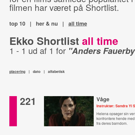
filmen har været på Shortlist.
top 10
|
her & nu
|
all time
Ekko Shortlist
all time
1 - 1 ud af 1 for
"Anders Fauerby
placering
|
dato
|
alfabetisk
221
Våge
Instruktør: Sandra Yi 
Helena opsøger sin ven
konfrontere hende me
fra deres barndom.