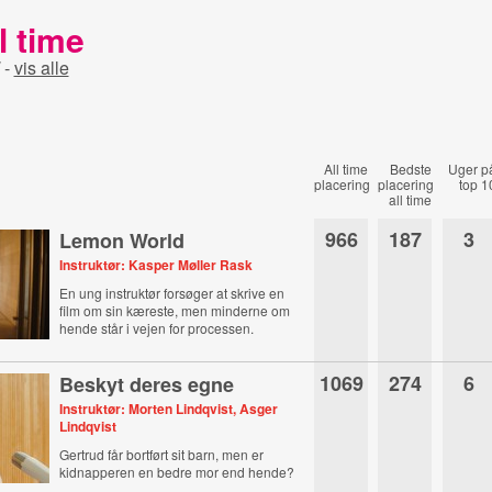
l time
-
vis alle
All time
Bedste
Uger p
placering
placering
top 1
all time
966
187
3
Lemon World
Instruktør: Kasper Møller Rask
En ung instruktør forsøger at skrive en
film om sin kæreste, men minderne om
hende står i vejen for processen.
1069
274
6
Beskyt deres egne
Instruktør: Morten Lindqvist, Asger
Lindqvist
Gertrud får bortført sit barn, men er
kidnapperen en bedre mor end hende?