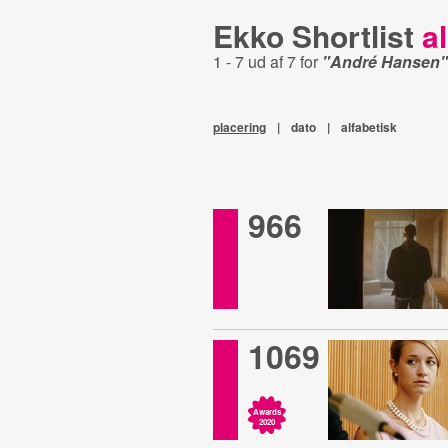
Ekko Shortlist
al
1 - 7 ud af 7 for
"André Hansen"
placering
|
dato
|
alfabetisk
966
1069
Awards
2020