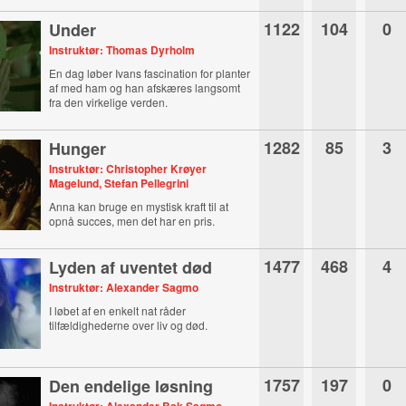
1122
104
0
Under
Instruktør: Thomas Dyrholm
En dag løber Ivans fascination for planter
af med ham og han afskæres langsomt
fra den virkelige verden.
1282
85
3
Hunger
Instruktør: Christopher Krøyer
Magelund, Stefan Pellegrini
Anna kan bruge en mystisk kraft til at
opnå succes, men det har en pris.
1477
468
4
Lyden af uventet død
Instruktør: Alexander Sagmo
I løbet af en enkelt nat råder
tilfældighederne over liv og død.
1757
197
0
Den endelige løsning