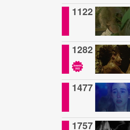
1122
1282
Awards
2022
1477
1757