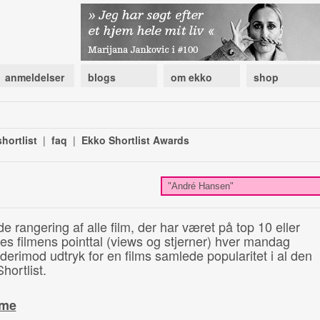
anmeldelser
blogs
om ekko
shop
hortlist
|
faq
|
Ekko Shortlist Awards
de rangering af alle film, der har været på top 10 eller
illes filmens pointtal (views og stjerner) hver mandag
 derimod udtryk for en films samlede popularitet i al den
hortlist.
ime