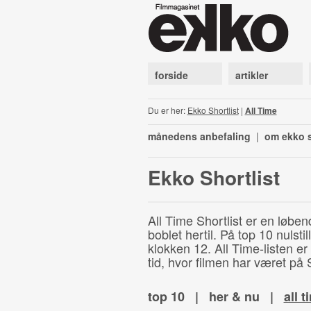
forside
artikler
Du er her:
Ekko Shortlist
|
All Time
månedens anbefaling
|
om ekko s
Ekko Shortlist
All Time Shortlist er en løben
boblet hertil. På top 10 nulst
klokken 12. All Time-listen er
tid, hvor filmen har været på S
top 10
|
her & nu
|
all t