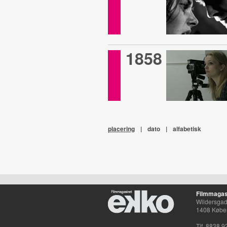
1858
placering
|
dato
|
alfabetisk
Filmmagas
Wildersgade
1408 Købe
Tlf. 8838 9