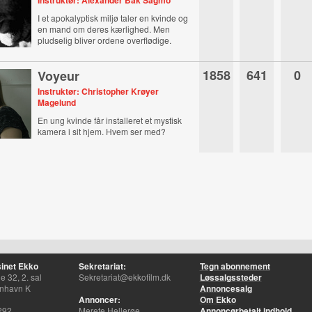
Instruktør: Alexander Bak Sagmo
I et apokalyptisk miljø taler en kvinde og
en mand om deres kærlighed. Men
pludselig bliver ordene overflødige.
1858
641
0
Voyeur
Instruktør: Christopher Krøyer
Magelund
En ung kvinde får installeret et mystisk
kamera i sit hjem. Hvem ser med?
inet Ekko
Sekretariat:
Tegn abonnement
 32, 2. sal
Sekretariat@ekkofilm.dk
Løssalgssteder
nhavn K
Annoncesalg
Annoncer:
Om Ekko
292
Merete Hellerøe
Annoncørbetalt indhold