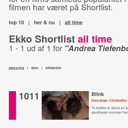
filmen har været på Shortlist.
top 10
|
her & nu
|
all time
Ekko Shortlist
all time
1 - 1 ud af 1 for
"Andrea Tiefenb
placering
|
dato
|
alfabetisk
1011
Blink
Instruktør: Christoffe
To brødre er alene en a
sandheder kommer fre