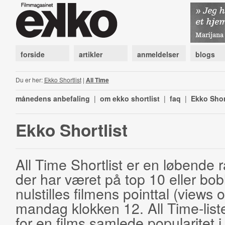
forside
artikler
anmeldelser
blogs
Du er her:
Ekko Shortlist
|
All Time
månedens anbefaling
|
om ekko shortlist
|
faq
|
Ekko Shor
Ekko Shortlist
All Time Shortlist er en løbende ra
der har været på top 10 eller bobl
nulstilles filmens pointtal (views 
mandag klokken 12. All Time-list
for en films samlede popularitet i 