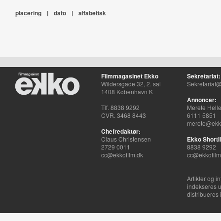
placering
|
dato
|
alfabetisk
Filmmagasinet Ekko
Sekretariat:
Wildersgade 32, 2. sal
Sekretariat@
1408 København K
Annoncer:
Tlf. 8838 9292
Merete Hell
CVR. 3468 8443
6111 5851
merete@ekko
Chefredaktør:
Claus Christensen
Ekko Shortli
2729 0011
8838 9292
cc@ekkofilm.dk
cc@ekkofilm
Artikler og i
indekseres u
distribueres