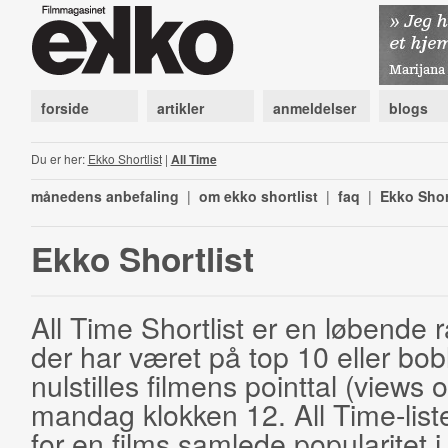
forside
artikler
anmeldelser
blogs
Du er her:
Ekko Shortlist
|
All Time
månedens anbefaling
|
om ekko shortlist
|
faq
|
Ekko Shor
Ekko Shortlist
All Time Shortlist er en løbende ra
der har været på top 10 eller bobl
nulstilles filmens pointtal (views 
mandag klokken 12. All Time-list
for en films samlede popularitet i 