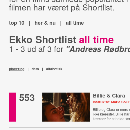
filmen har været på Shortlist.
top 10
|
her & nu
|
all time
Ekko Shortlist
all time
1 - 3 ud af 3 for
"Andreas Rødbr
placering
|
dato
|
alfabetisk
553
Billie & Clara
Instruktør: Marie Soll
Billie og Clara er mere
ikke kærester. Billie h
kæmper for at holde fast