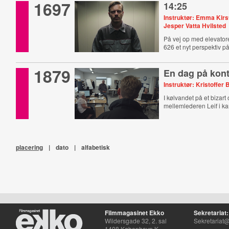
1697
14:25
Instruktør: Emma Kirs
Jesper Vatta Hvilsted
På vej op med elevatore
626 et nyt perspektiv på 
1879
En dag på kont
Instruktør: Kristoffer 
I kølvandet på et bizart
mellemlederen Leif i ka
placering
|
dato
|
alfabetisk
Filmmagasinet Ekko
Sekretariat:
Wildersgade 32, 2. sal
Sekretariat@
1408 København K