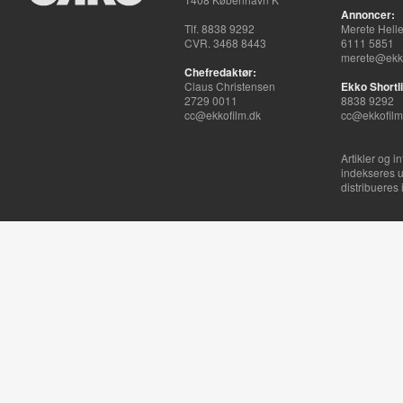
Annoncer:
Tlf. 8838 9292
Merete Hell
CVR. 3468 8443
6111 5851
merete@ekko
Chefredaktør:
Claus Christensen
Ekko Shortli
2729 0011
8838 9292
cc@ekkofilm.dk
cc@ekkofilm
Artikler og i
indekseres u
distribueres