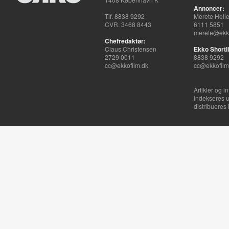
Annoncer:
Tlf. 8838 9292
Merete Hell
CVR. 3468 8443
6111 5851
merete@ekko
Chefredaktør:
Claus Christensen
Ekko Shortli
2729 0011
8838 9292
cc@ekkofilm.dk
cc@ekkofilm
Artikler og i
indekseres u
distribueres