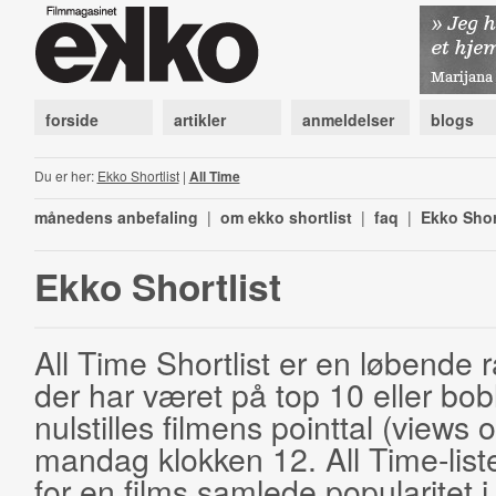
forside
artikler
anmeldelser
blogs
Du er her:
Ekko Shortlist
|
All Time
månedens anbefaling
|
om ekko shortlist
|
faq
|
Ekko Shor
Ekko Shortlist
All Time Shortlist er en løbende ra
der har været på top 10 eller bobl
nulstilles filmens pointtal (views 
mandag klokken 12. All Time-list
for en films samlede popularitet i 