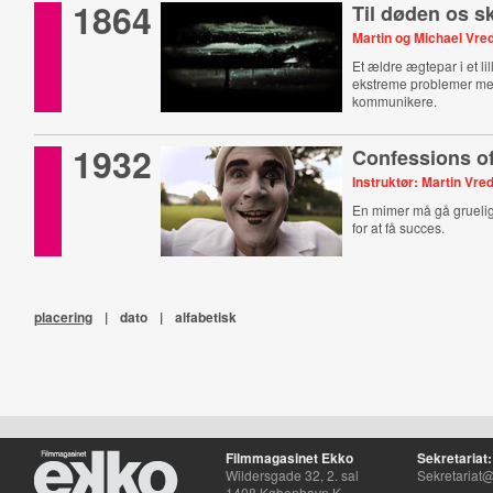
1864
Til døden os sk
Martin og Michael Vre
Et ældre ægtepar i et li
ekstreme problemer me
kommunikere.
1932
Confessions o
Instruktør: Martin Vre
En mimer må gå grueli
for at få succes.
placering
|
dato
|
alfabetisk
Filmmagasinet Ekko
Sekretariat:
Wildersgade 32, 2. sal
Sekretariat@
1408 København K