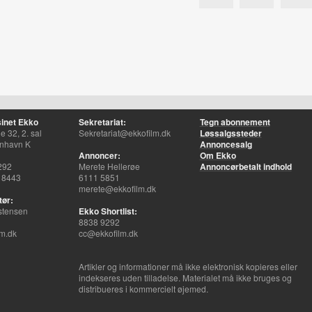
inet Ekko
Sekretariat:
Tegn abonnement
 32, 2. sal
Sekretariat@ekkofilm.dk
Løssalgssteder
nhavn K
Annoncesalg
Annoncer:
Om Ekko
292
Merete Hellerøe
Annoncørbetalt indhold
 8443
6111 5851
merete@ekkofilm.dk
tør:
stensen
Ekko Shortlist:
8838 9292
m.dk
cc@ekkofilm.dk
Artikler og informationer må ikke elektronisk kopieres eller
indekseres uden tilladelse. Materialet må ikke bruges og
distribueres i kommercielt øjemed.