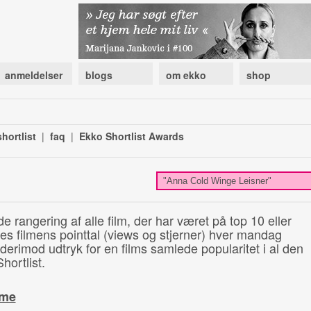
anmeldelser
blogs
om ekko
shop
hortlist
|
faq
|
Ekko Shortlist Awards
de rangering af alle film, der har været på top 10 eller
illes filmens pointtal (views og stjerner) hver mandag
 derimod udtryk for en films samlede popularitet i al den
hortlist.
ime