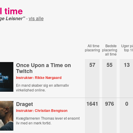
l time
e Leisner"
-
vis alle
All time
Bedste
Uger p
placering
placering
top 1
all time
57
55
13
Once Upon a Time on
Twitch
Instruktør: Rikke Nørgaard
En mand skaber sig en alternativ
virkelighed online.
1641
976
0
Draget
Instruktør: Christian Bengtson
Kvægfarmeren Thomas lever et ensomt
liv med en mørk fortid.