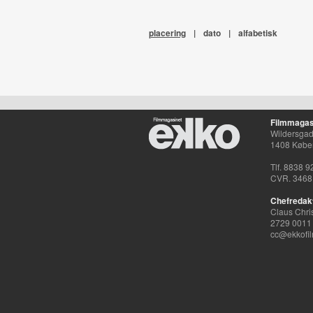
placering
|
dato
|
alfabetisk
Filmmagas
Wildersgade
1408 Købe
Tlf. 8838 9
CVR. 3468
Chefredak
Claus Chri
2729 0011
cc@ekkofil