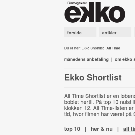
forside
artikler
Du er her:
Ekko Shortlist
|
All Time
månedens anbefaling
|
om ekko s
Ekko Shortlist
All Time Shortlist er en løben
boblet hertil. På top 10 nulst
klokken 12. All Time-listen er
tid, hvor filmen har været på S
top 10
|
her & nu
|
all t