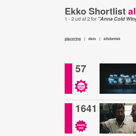
Ekko Shortlist
al
1 - 2 ud af 2 for
"Anna Cold Wing
placering
|
dato
|
alfabetisk
57
Vinder
2023
1641
Awards
2020