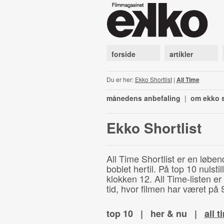
forside
artikler
Du er her:
Ekko Shortlist
|
All Time
månedens anbefaling
|
om ekko s
Ekko Shortlist
All Time Shortlist er en løben
boblet hertil. På top 10 nulst
klokken 12. All Time-listen er
tid, hvor filmen har været på S
top 10
|
her & nu
|
all t