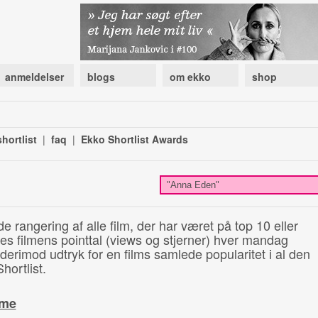
anmeldelser
blogs
om ekko
shop
hortlist
|
faq
|
Ekko Shortlist Awards
de rangering af alle film, der har været på top 10 eller
illes filmens pointtal (views og stjerner) hver mandag
 derimod udtryk for en films samlede popularitet i al den
hortlist.
ime