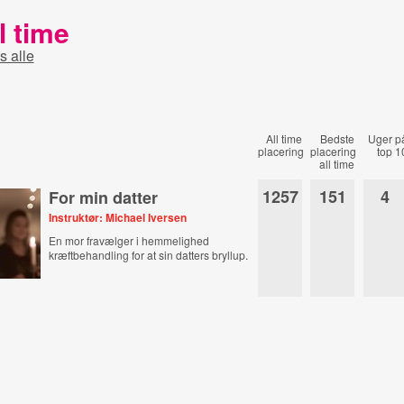
l time
s alle
All time
Bedste
Uger p
placering
placering
top 1
all time
1257
151
4
For min datter
Instruktør: Michael Iversen
En mor fravælger i hemmelighed
kræftbehandling for at sin datters bryllup.