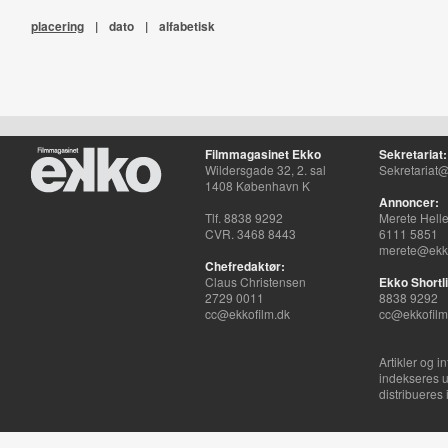
placering
|
dato
|
alfabetisk
Filmmagasinet Ekko
Sekretariat:
Wildersgade 32, 2. sal
Sekretariat@
1408 København K
Annoncer:
Tlf. 8838 9292
Merete Hell
CVR. 3468 8443
6111 5851
merete@ekko
Chefredaktør:
Claus Christensen
Ekko Shortli
2729 0011
8838 9292
cc@ekkofilm.dk
cc@ekkofilm
Artikler og i
indekseres u
distribueres