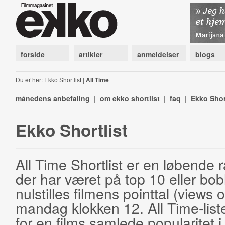
forside
artikler
anmeldelser
blogs
Du er her:
Ekko Shortlist
|
All Time
månedens anbefaling
|
om ekko shortlist
|
faq
|
Ekko Shor
Ekko Shortlist
All Time Shortlist er en løbende ra
der har været på top 10 eller bobl
nulstilles filmens pointtal (views 
mandag klokken 12. All Time-list
for en films samlede popularitet i 