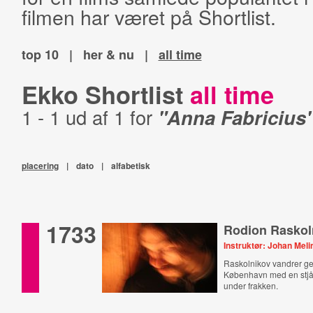
filmen har været på Shortlist.
top 10
|
her & nu
|
all time
Ekko Shortlist
all time
1 - 1 ud af 1 for
"Anna Fabricius
placering
|
dato
|
alfabetisk
1733
Rodion Raskol
Instruktør: Johan Meli
Raskolnikov vandrer 
København med en stjå
under frakken.