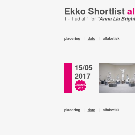
Ekko Shortlist
al
1 - 1 ud af 1 for
"Anna Lia Brigh
placering
|
dato
|
alfabetisk
15/05
2017
Awards
2017
placering
|
dato
|
alfabetisk