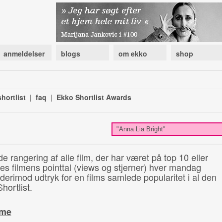
anmeldelser
blogs
om ekko
shop
hortlist
|
faq
|
Ekko Shortlist Awards
de rangering af alle film, der har været på top 10 eller
illes filmens pointtal (views og stjerner) hver mandag
 derimod udtryk for en films samlede popularitet i al den
hortlist.
ime