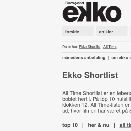
forside
artikler
Du er her:
Ekko Shortlist
|
All Time
månedens anbefaling
|
om ekko s
Ekko Shortlist
All Time Shortlist er en løben
boblet hertil. På top 10 nulst
klokken 12. All Time-listen er
tid, hvor filmen har været på S
top 10
|
her & nu
|
all t