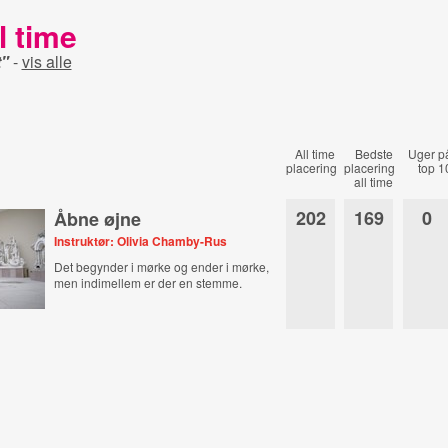
l time
t"
-
vis alle
All time
Bedste
Uger p
placering
placering
top 1
all time
202
169
0
Åbne øjne
Instruktør: Olivia Chamby-Rus
Det begynder i mørke og ender i mørke,
men indimellem er der en stemme.