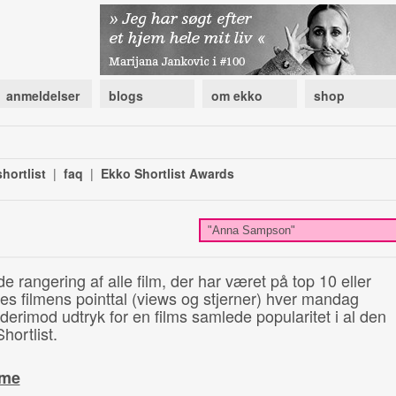
anmeldelser
blogs
om ekko
shop
hortlist
|
faq
|
Ekko Shortlist Awards
de rangering af alle film, der har været på top 10 eller
illes filmens pointtal (views og stjerner) hver mandag
 derimod udtryk for en films samlede popularitet i al den
hortlist.
ime