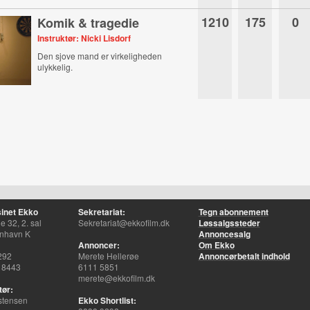
1210
175
0
Komik & tragedie
Instruktør: Nicki Lisdorf
Den sjove mand er virkeligheden
ulykkelig.
inet Ekko
Sekretariat:
Tegn abonnement
 32, 2. sal
Sekretariat@ekkofilm.dk
Løssalgssteder
nhavn K
Annoncesalg
Annoncer:
Om Ekko
292
Merete Hellerøe
Annoncørbetalt indhold
 8443
6111 5851
merete@ekkofilm.dk
tør:
stensen
Ekko Shortlist: