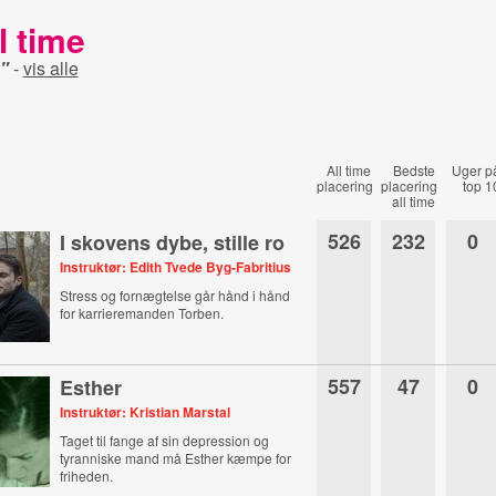
l time
"
-
vis alle
All time
Bedste
Uger p
placering
placering
top 1
all time
526
232
0
I skovens dybe, stille ro
Instruktør: Edith Tvede Byg-Fabritius
Stress og fornægtelse går hånd i hånd
for karrieremanden Torben.
557
47
0
Esther
Instruktør: Kristian Marstal
Taget til fange af sin depression og
tyranniske mand må Esther kæmpe for
friheden.