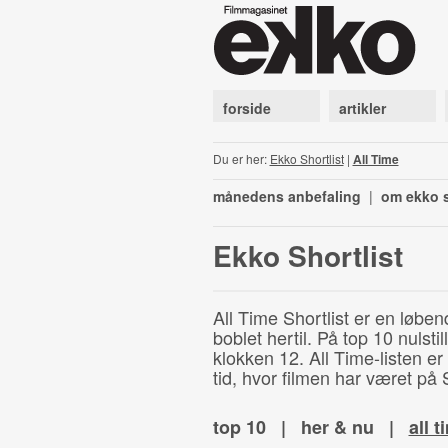
forside
artikler
Du er her:
Ekko Shortlist
|
All Time
månedens anbefaling
|
om ekko s
Ekko Shortlist
All Time Shortlist er en løben
boblet hertil. På top 10 nulst
klokken 12. All Time-listen er
tid, hvor filmen har været på S
top 10
|
her & nu
|
all t