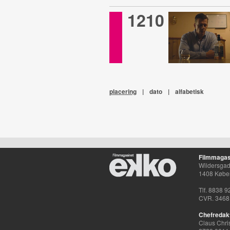
1210
placering
|
dato
|
alfabetisk
Filmmagas
Wildersgade
1408 Købe
Tlf. 8838 9
CVR. 3468
Chefredak
Claus Chri