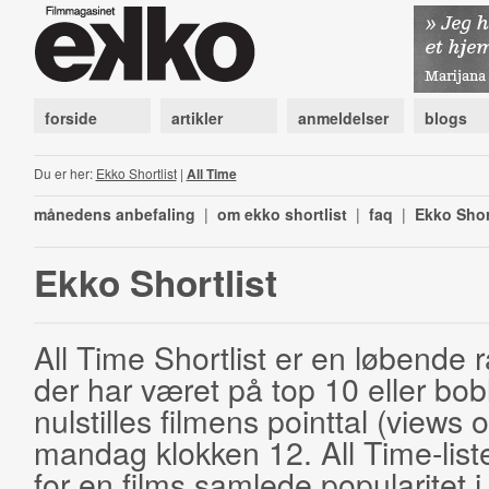
forside
artikler
anmeldelser
blogs
Du er her:
Ekko Shortlist
|
All Time
månedens anbefaling
|
om ekko shortlist
|
faq
|
Ekko Shor
Ekko Shortlist
All Time Shortlist er en løbende ra
der har været på top 10 eller bobl
nulstilles filmens pointtal (views 
mandag klokken 12. All Time-list
for en films samlede popularitet i 