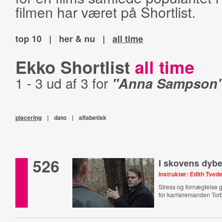
filmen har været på Shortlist.
top 10
|
her & nu
|
all time
Ekko Shortlist
all time
1 - 3 ud af 3 for
"Anna Sampson
placering
|
dato
|
alfabetisk
526
I skovens dybe,
Instruktør: Edith Tved
Stress og fornægtelse 
for karrieremanden Tor