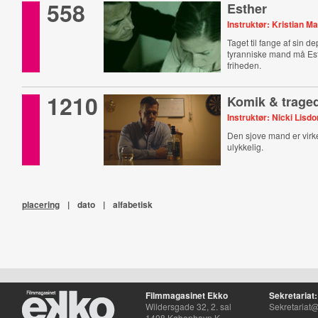
558
Esther
Instruktør: Kristian Ma
Taget til fange af sin d
tyranniske mand må Es
friheden.
1210
Komik & trage
Instruktør: Nicki Lisdo
Den sjove mand er vir
ulykkelig.
placering
|
dato
|
alfabetisk
Filmmagasinet Ekko
Sekretariat:
Wildersgade 32, 2. sal
Sekretariat@
1408 København K