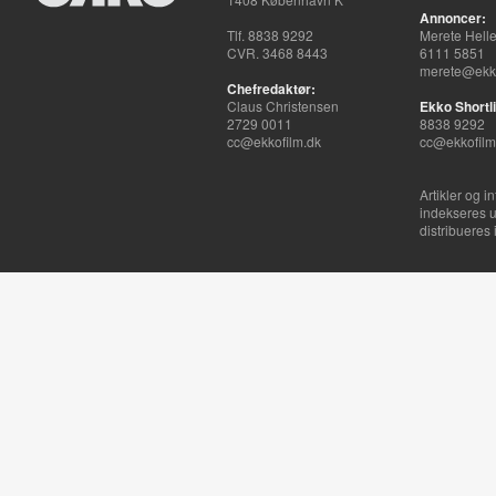
Annoncer:
Tlf. 8838 9292
Merete Hell
CVR. 3468 8443
6111 5851
merete@ekko
Chefredaktør:
Claus Christensen
Ekko Shortli
2729 0011
8838 9292
cc@ekkofilm.dk
cc@ekkofilm
Artikler og i
indekseres u
distribueres