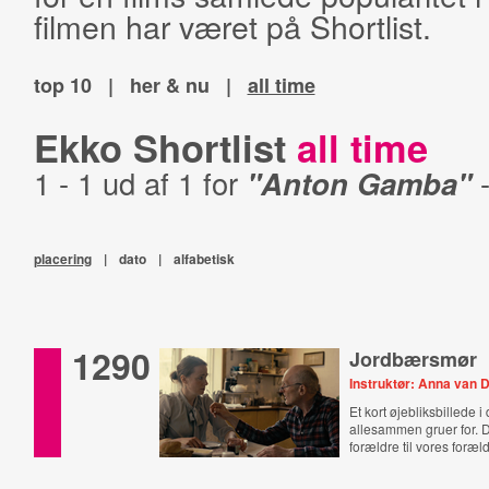
filmen har været på Shortlist.
top 10
|
her & nu
|
all time
Ekko Shortlist
all time
1 - 1 ud af 1 for
"Anton Gamba"
placering
|
dato
|
alfabetisk
1290
Jordbærsmør
Instruktør: Anna van 
Et kort øjebliksbillede i
allesammen gruer for. D
forældre til vores foræl