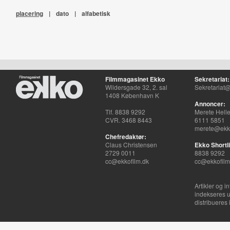
placering
|
dato
|
alfabetisk
Filmmagasinet Ekko
Sekretariat:
Wildersgade 32, 2. sal
Sekretariat@
1408 København K
Annoncer:
Tlf. 8838 9292
Merete Hell
CVR. 3468 8443
6111 5851
merete@ekko
Chefredaktør:
Claus Christensen
Ekko Shortli
2729 0011
8838 9292
cc@ekkofilm.dk
cc@ekkofilm
Artikler og i
indekseres u
distribueres