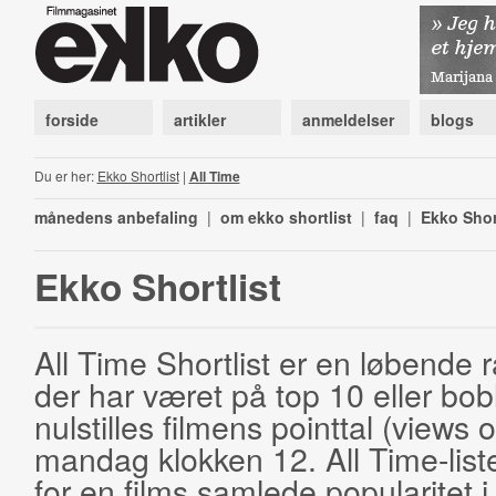
forside
artikler
anmeldelser
blogs
Du er her:
Ekko Shortlist
|
All Time
månedens anbefaling
|
om ekko shortlist
|
faq
|
Ekko Shor
Ekko Shortlist
All Time Shortlist er en løbende ra
der har været på top 10 eller bobl
nulstilles filmens pointtal (views 
mandag klokken 12. All Time-list
for en films samlede popularitet i 