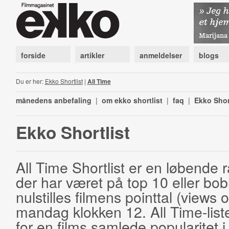
forside
artikler
anmeldelser
blogs
Du er her:
Ekko Shortlist
|
All Time
månedens anbefaling
|
om ekko shortlist
|
faq
|
Ekko Shor
Ekko Shortlist
All Time Shortlist er en løbende ra
der har været på top 10 eller bobl
nulstilles filmens pointtal (views 
mandag klokken 12. All Time-list
for en films samlede popularitet i 