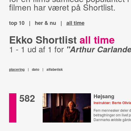
filmen har været på Shortlist.
top 10
|
her & nu
|
all time
Ekko Shortlist
all time
1 - 1 ud af 1 for
"Arthur Carlande
placering
|
dato
|
alfabetisk
582
Højsang
Instruktør: Berte Olivi
Fem mennesker deler 
betragtninger om livet 
Danmarks ældste gård