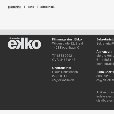
placering
|
dato
|
alfabetisk
Filmmagasinet Ekko
Sekretariat:
Wildersgade 32, 2. sal
Sekretariat@
1408 København K
Annoncer:
Tlf. 8838 9292
Merete Hell
CVR. 3468 8443
6111 5851
merete@ekko
Chefredaktør:
Claus Christensen
Ekko Shortli
2729 0011
8838 9292
cc@ekkofilm.dk
cc@ekkofilm
Artikler og i
indekseres u
distribueres