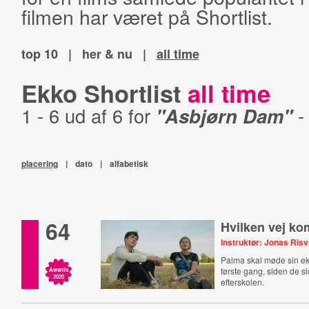
filmen har været på Shortlist.
top 10
|
her & nu
|
all time
Ekko Shortlist
all time
1 - 6 ud af 6 for
"Asbjørn Dam"
placering
|
dato
|
alfabetisk
64
Hvilken vej kom
Instruktør: Jonas Risv
Palma skal møde sin ek
første gang, siden de s
Awards
2020
efterskolen.