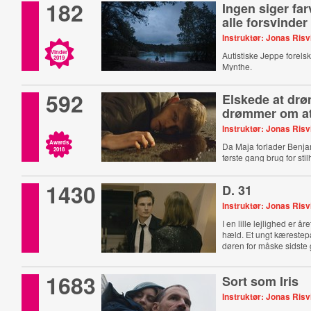
182
Ingen siger fa
alle forsvinder
Instruktør: Jonas Risv
Vinder
Autistiske Jeppe forelsk
2019
Mynthe.
592
Elskede at dr
drømmer om at
Instruktør: Jonas Risv
Awards
Da Maja forlader Benja
2018
første gang brug for sti
1430
D. 31
Instruktør: Jonas Risv
I en lille lejlighed er år
hæld. Et ungt kærestepa
døren for måske sidst
1683
Sort som Iris
Instruktør: Jonas Risv