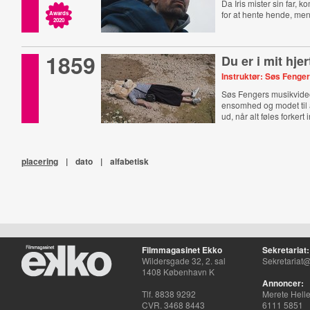
Da Iris mister sin far
for at hente hende, men
Awards
2020
1859
Du er i mit hjer
Instruktør: Søs Fenge
Søs Fengers musikvide
ensomhed og modet til
ud, når alt føles forkert 
placering
|
dato
|
alfabetisk
Filmmagasinet Ekko
Sekretariat:
Wildersgade 32, 2. sal
Sekretariat@
1408 København K
Annoncer:
Tlf. 8838 9292
Merete Hell
CVR. 3468 8443
6111 5851