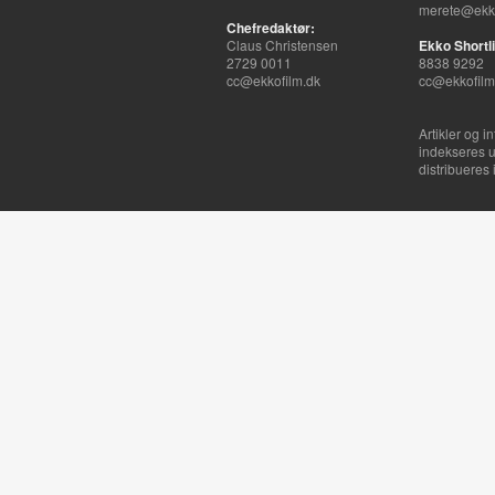
merete@ekko
Chefredaktør:
Claus Christensen
Ekko Shortli
2729 0011
8838 9292
cc@ekkofilm.dk
cc@ekkofilm
Artikler og i
indekseres u
distribueres