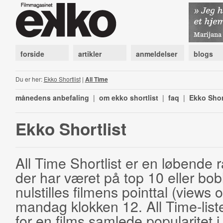
forside
artikler
anmeldelser
blogs
Du er her:
Ekko Shortlist
|
All Time
månedens anbefaling
|
om ekko shortlist
|
faq
|
Ekko Shor
Ekko Shortlist
All Time Shortlist er en løbende ra
der har været på top 10 eller bobl
nulstilles filmens pointtal (views 
mandag klokken 12. All Time-list
for en films samlede popularitet i 