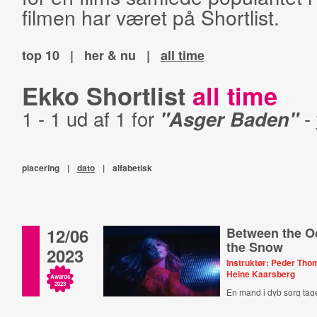
filmen har været på Shortlist.
top 10
|
her & nu
|
all time
Ekko Shortlist
all time
1 - 1 ud af 1 for
"Asger Baden"
-
placering
|
dato
|
alfabetisk
12/06
Between the O
the Snow
2023
Instruktør: Peder Th
Heine Kaarsberg
Awards
2023
En mand i dyb sorg tage