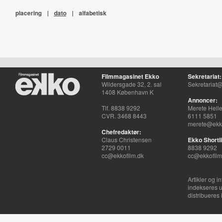
placering
|
dato
|
alfabetisk
Filmmagasinet Ekko
Sekretariat:
Wildersgade 32, 2. sal
Sekretariat@
1408 København K
Annoncer:
Tlf. 8838 9292
Merete Hell
CVR. 3468 8443
6111 5851
merete@ekko
Chefredaktør:
Claus Christensen
Ekko Shortli
2729 0011
8838 9292
cc@ekkofilm.dk
cc@ekkofilm
Artikler og i
indekseres u
distribueres