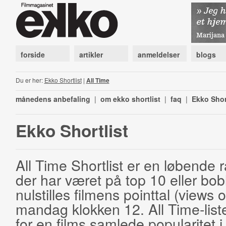
forside
artikler
anmeldelser
blogs
Du er her:
Ekko Shortlist
|
All Time
månedens anbefaling
|
om ekko shortlist
|
faq
|
Ekko Shor
Ekko Shortlist
All Time Shortlist er en løbende ra
der har været på top 10 eller bobl
nulstilles filmens pointtal (views 
mandag klokken 12. All Time-list
for en films samlede popularitet i 