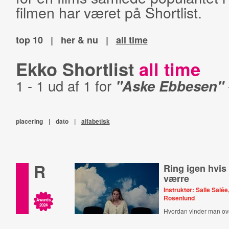
filmen har været på Shortlist.
top 10
|
her & nu
|
all time
Ekko Shortlist
all time
1 - 1 ud af 1 for
"Aske Ebbesen"
placering
|
dato
|
alfabetisk
R
Ring igen hvis 
værre
Instruktør: Salle Salée
Rosenlund
Awards
2024
Hvordan vinder man ove