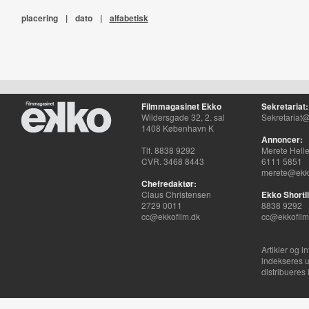
placering
|
dato
|
alfabetisk
Filmmagasinet Ekko
Sekretariat:
Wildersgade 32, 2. sal
Sekretariat@
1408 København K
Annoncer:
Tlf. 8838 9292
Merete Hell
CVR. 3468 8443
6111 5851
merete@ekko
Chefredaktør:
Claus Christensen
Ekko Shortli
2729 0011
8838 9292
cc@ekkofilm.dk
cc@ekkofilm
Artikler og i
indekseres u
distribueres