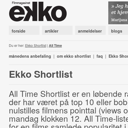
forside
artikler
anmeldelser
blogs
Du er her:
Ekko Shortlist
|
All Time
månedens anbefaling
|
om ekko shortlist
|
faq
|
Ekko Shor
Ekko Shortlist
All Time Shortlist er en løbende ra
der har været på top 10 eller bobl
nulstilles filmens pointtal (views 
mandag klokken 12. All Time-list
for en films samlede popularitet i 