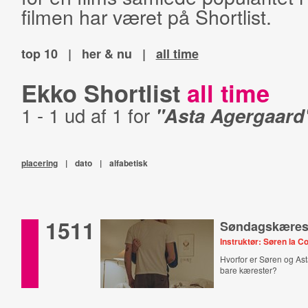
filmen har været på Shortlist.
top 10
|
her & nu
|
all time
Ekko Shortlist
all time
1 - 1 ud af 1 for
"Asta Agergaard
placering
|
dato
|
alfabetisk
1511
Søndagskæres
Instruktør: Søren la C
Hvorfor er Søren og Ast
bare kærester?