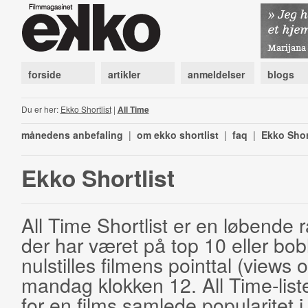
forside
artikler
anmeldelser
blogs
Du er her:
Ekko Shortlist
|
All Time
månedens anbefaling
|
om ekko shortlist
|
faq
|
Ekko Shor
Ekko Shortlist
All Time Shortlist er en løbende ra
der har været på top 10 eller bobl
nulstilles filmens pointtal (views 
mandag klokken 12. All Time-list
for en films samlede popularitet i 