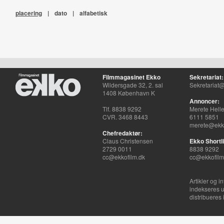
placering
|
dato
|
alfabetisk
Filmmagasinet Ekko
Sekretariat:
Wildersgade 32, 2. sal
Sekretariat@
1408 København K
Annoncer:
Tlf. 8838 9292
Merete Hell
CVR. 3468 8443
6111 5851
merete@ekko
Chefredaktør:
Claus Christensen
Ekko Shortli
2729 0011
8838 9292
cc@ekkofilm.dk
cc@ekkofilm
Artikler og i
indekseres u
distribueres