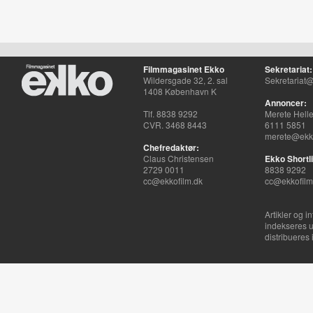
Filmmagasinet Ekko
Sekretariat:
Wildersgade 32, 2. sal
Sekretariat@
1408 København K
Annoncer:
Tlf. 8838 9292
Merete Hell
CVR. 3468 8443
6111 5851
merete@ekko
Chefredaktør:
Claus Christensen
Ekko Shortli
2729 0011
8838 9292
cc@ekkofilm.dk
cc@ekkofilm
Artikler og i
indekseres u
distribueres