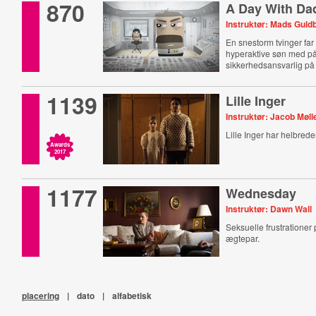
870
A Day With Da
Instruktør: Mads Guld
En snestorm tvinger far t
hyperaktive søn med på
sikkerhedsansvarlig på 
1139
Lille Inger
Instruktør: Jacob Møll
Lille Inger har helbrede
Awards
2017
1177
Wednesday
Instruktør: Dawn Wall
Seksuelle frustrationer 
ægtepar.
placering
|
dato
|
alfabetisk