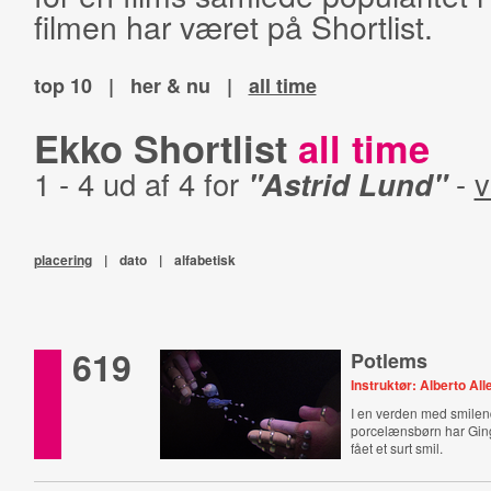
filmen har været på Shortlist.
top 10
|
her & nu
|
all time
Ekko Shortlist
all time
1 - 4 ud af 4 for
"Astrid Lund"
-
v
placering
|
dato
|
alfabetisk
619
Potlems
Instruktør: Alberto Al
I en verden med smile
porcelænsbørn har Ging
fået et surt smil.