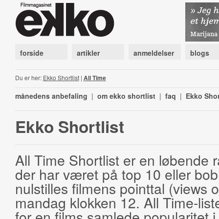
forside
artikler
anmeldelser
blogs
Du er her:
Ekko Shortlist
|
All Time
månedens anbefaling
|
om ekko shortlist
|
faq
|
Ekko Shor
Ekko Shortlist
All Time Shortlist er en løbende ra
der har været på top 10 eller bobl
nulstilles filmens pointtal (views 
mandag klokken 12. All Time-list
for en films samlede popularitet i 