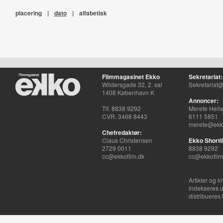
placering
|
dato
|
alfabetisk
Filmmagasinet Ekko
Sekretariat:
Wildersgade 32, 2. sal
Sekretariat@
1408 København K
Annoncer:
Tlf. 8838 9292
Merete Hell
CVR. 3468 8443
6111 5851
merete@ekko
Chefredaktør:
Claus Christensen
Ekko Shortli
2729 0011
8838 9292
cc@ekkofilm.dk
cc@ekkofilm
Artikler og i
indekseres u
distribueres