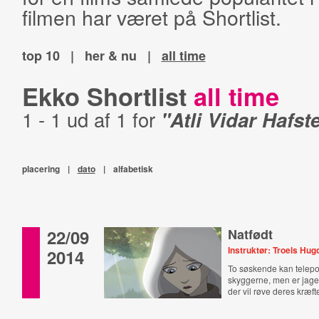
filmen har været på Shortlist.
top 10
|
her & nu
|
all time
Ekko Shortlist
all time
1 - 1 ud af 1 for
"Atli Vidar Hafst
placering
|
dato
|
alfabetisk
22/09
Natfødt
Instruktør: Troels Hu
2014
To søskende kan telep
skyggerne, men er jage
der vil røve deres kræfte