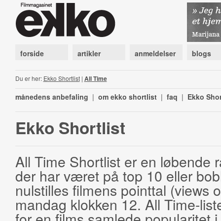
forside
artikler
anmeldelser
blogs
Du er her:
Ekko Shortlist
|
All Time
månedens anbefaling
|
om ekko shortlist
|
faq
|
Ekko Shor
Ekko Shortlist
All Time Shortlist er en løbende ra
der har været på top 10 eller bobl
nulstilles filmens pointtal (views 
mandag klokken 12. All Time-list
for en films samlede popularitet i 