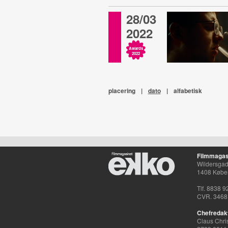
28/03
2022
Awards
2022
placering
|
dato
|
alfabetisk
Filmmagas
Wildersgade
1408 Købe
Tlf. 8838 9
CVR. 3468
Chefredak
Claus Chri