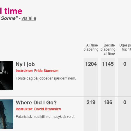
l time
v Sonne"
-
vis alle
All time
Bedste
Uger p
placering
placering
top 1
all time
1204
1145
0
Ny i job
Instruktør: Frida Stannum
Første dag på jobbet er sjældent nem.
219
186
0
Where Did I Go?
Instruktør: David Bramslev
Futuristisk musikfilm om psykisk vold.