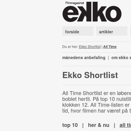
forside
artikler
Du er her:
Ekko Shortlist
|
All Time
månedens anbefaling
|
om ekko s
Ekko Shortlist
All Time Shortlist er en løben
boblet hertil. På top 10 nulst
klokken 12. All Time-listen er
tid, hvor filmen har været på S
top 10
|
her & nu
|
all t