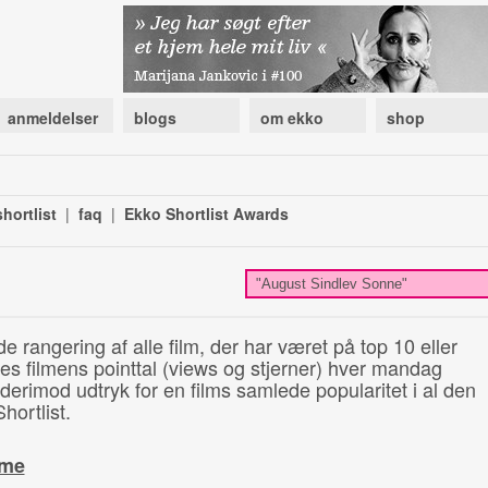
anmeldelser
blogs
om ekko
shop
hortlist
|
faq
|
Ekko Shortlist Awards
de rangering af alle film, der har været på top 10 eller
illes filmens pointtal (views og stjerner) hver mandag
 derimod udtryk for en films samlede popularitet i al den
hortlist.
ime