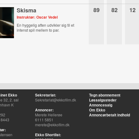
89
82
12
Skisma
Instruktør: Oscar Vedel
En hyggelig aften udvikler sig til et
intenst spil mellem to par.
inet Ekko
Sekretariat:
Tegn abonnement
 32, 2. sal
Sekretariat@ekkofilm.dk
Løssalgssteder
nhavn K
Annoncesalg
Annoncer:
Om Ekko
292
Merete Hellerøe
Annoncørbetalt indhold
 8443
6111 5851
merete@ekkofilm.dk
tør:
stensen
Ekko Shortlist: