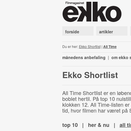
forside
artikler
Du er her:
Ekko Shortlist
|
All Time
månedens anbefaling
|
om ekko s
Ekko Shortlist
All Time Shortlist er en løben
boblet hertil. På top 10 nulst
klokken 12. All Time-listen er
tid, hvor filmen har været på S
top 10
|
her & nu
|
all t