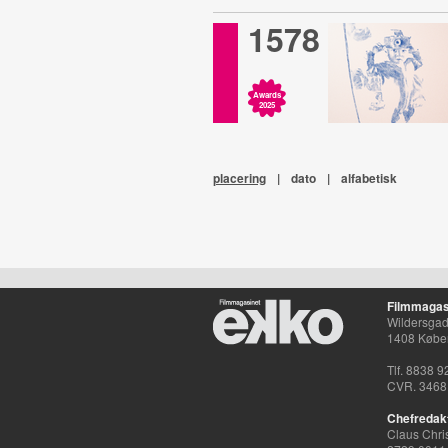
1578
Awards
2025
placering
|
dato
|
alfabetisk
Filmmagas
Wildersgade
1408 Købe
Tlf. 8838 9
CVR. 3468
Chefredak
Claus Chri