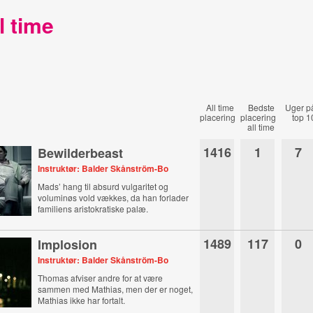
l time
All time
Bedste
Uger p
placering
placering
top 1
all time
1416
1
7
Bewilderbeast
Instruktør: Balder Skånström-Bo
Mads’ hang til absurd vulgaritet og
voluminøs vold vækkes, da han forlader
familiens aristokratiske palæ.
1489
117
0
Implosion
Instruktør: Balder Skånström-Bo
Thomas afviser andre for at være
sammen med Mathias, men der er noget,
Mathias ikke har fortalt.