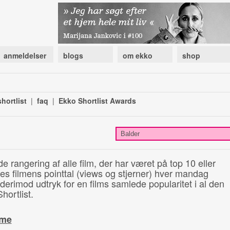
anmeldelser
blogs
om ekko
shop
hortlist
|
faq
|
Ekko Shortlist Awards
de rangering af alle film, der har været på top 10 eller
illes filmens pointtal (views og stjerner) hver mandag
 derimod udtryk for en films samlede popularitet i al den
hortlist.
ime