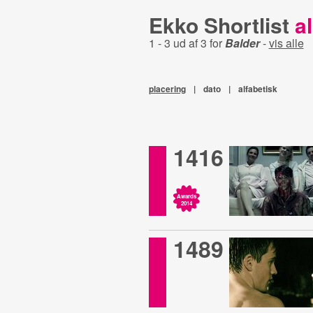
Ekko Shortlist
al
1 - 3 ud af 3 for
Balder
-
vis alle
placering
|
dato
|
alfabetisk
1416
Awards
2014
1489