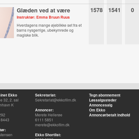
1578
1541
0
Glæden ved at være
Instruktør: Emma Bruun Ruus
Hverdagens mange øjeblikke set fra et
barns nysgerrige, ubekymrede og
magiske blik.
inet Ekko
Sekretariat:
Tegn abonnement
 32, 2. sal
Sekretariat@ekkofilm.dk
Løssalgssteder
nhavn K
Annoncesalg
Annoncer:
Om Ekko
292
Merete Hellerøe
Annoncørbetalt indhold
 8443
6111 5851
merete@ekkofilm.dk
tør:
stensen
Ekko Shortlist: