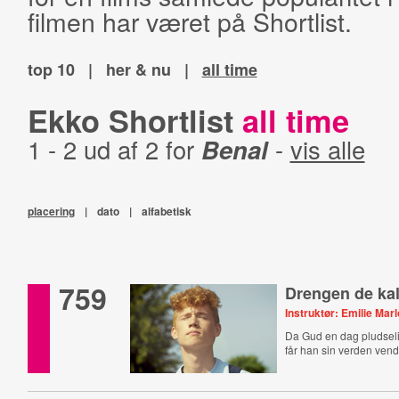
filmen har været på Shortlist.
top 10
|
her & nu
|
all time
Ekko Shortlist
all time
1 - 2 ud af 2 for
Benal
-
vis alle
placering
|
dato
|
alfabetisk
759
Drengen de ka
Instruktør: Emilie Marl
Da Gud en dag pludselig 
får han sin verden vend