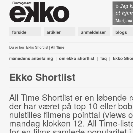
forside
artikler
anmeldelser
blogs
Du er her:
Ekko Shortlist
|
All Time
månedens anbefaling
|
om ekko shortlist
|
faq
|
Ekko Shor
Ekko Shortlist
All Time Shortlist er en løbende ra
der har været på top 10 eller bobl
nulstilles filmens pointtal (views 
mandag klokken 12. All Time-list
for en films samlede popularitet i 