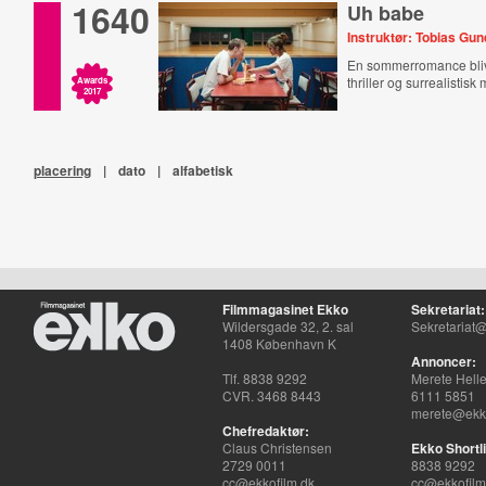
1640
Uh babe
Instruktør: Tobias Gu
En sommerromance blive
thriller og surrealistisk 
Awards
2017
placering
|
dato
|
alfabetisk
Filmmagasinet Ekko
Sekretariat:
Wildersgade 32, 2. sal
Sekretariat@
1408 København K
Annoncer:
Tlf. 8838 9292
Merete Hell
CVR. 3468 8443
6111 5851
merete@ekko
Chefredaktør:
Claus Christensen
Ekko Shortli
2729 0011
8838 9292
cc@ekkofilm.dk
cc@ekkofilm