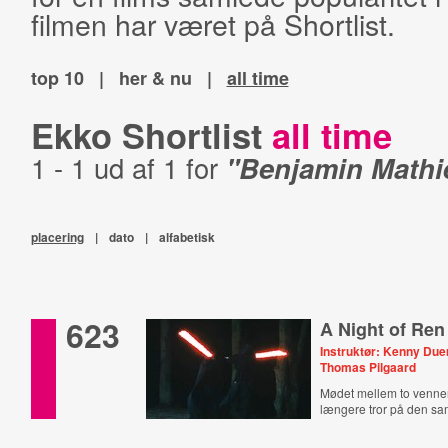
filmen har været på Shortlist.
top 10
|
her & nu
|
all time
Ekko Shortlist
all time
1 - 1 ud af 1 for
"Benjamin Mathi
placering
|
dato
|
alfabetisk
623
A Night of Ren
Instruktør: Kenny Due
Thomas Pilgaard
Mødet mellem to venner
længere tror på den s