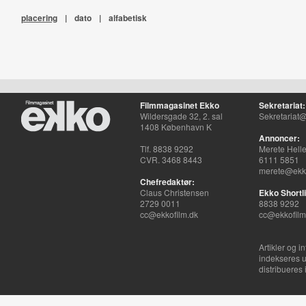
placering
|
dato
|
alfabetisk
Filmmagasinet Ekko
Sekretariat:
Wildersgade 32, 2. sal
Sekretariat@
1408 København K
Annoncer:
Tlf. 8838 9292
Merete Hell
CVR. 3468 8443
6111 5851
merete@ekko
Chefredaktør:
Claus Christensen
Ekko Shortli
2729 0011
8838 9292
cc@ekkofilm.dk
cc@ekkofilm
Artikler og i
indekseres u
distribueres