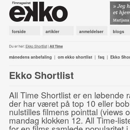
forside
artikler
anmeldelser
blogs
Du er her:
Ekko Shortlist
|
All Time
månedens anbefaling
|
om ekko shortlist
|
faq
|
Ekko Shor
Ekko Shortlist
All Time Shortlist er en løbende ra
der har været på top 10 eller bobl
nulstilles filmens pointtal (views 
mandag klokken 12. All Time-list
for en films samlede popularitet i 