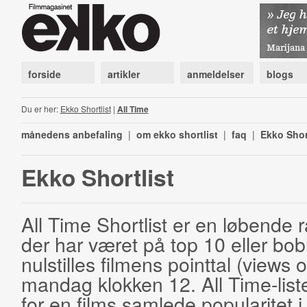
forside
artikler
anmeldelser
blogs
Du er her:
Ekko Shortlist
|
All Time
månedens anbefaling
|
om ekko shortlist
|
faq
|
Ekko Shor
Ekko Shortlist
All Time Shortlist er en løbende ra
der har været på top 10 eller bobl
nulstilles filmens pointtal (views 
mandag klokken 12. All Time-list
for en films samlede popularitet i 