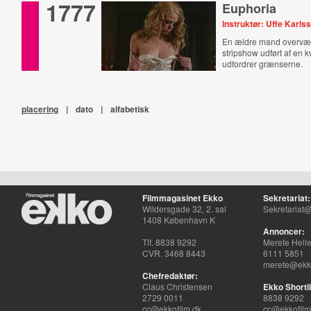
1777
Euphoria
Instruktør: Uffe Karls
En ældre mand overvæ
stripshow udført af en k
udfordrer grænserne.
placering
|
dato
|
alfabetisk
Filmmagasinet Ekko
Sekretariat:
Wildersgade 32, 2. sal
Sekretariat@
1408 København K
Annoncer:
Tlf. 8838 9292
Merete Hell
CVR. 3468 8443
6111 5851
merete@ekko
Chefredaktør:
Claus Christensen
Ekko Shortli
2729 0011
8838 9292
cc@ekkofilm.dk
cc@ekkofilm