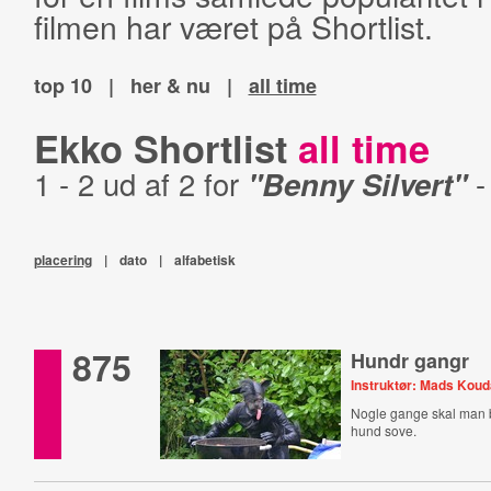
filmen har været på Shortlist.
top 10
|
her & nu
|
all time
Ekko Shortlist
all time
1 - 2 ud af 2 for
"Benny Silvert"
placering
|
dato
|
alfabetisk
875
Hundr gangr
Instruktør: Mads Koud
Nogle gange skal man b
hund sove.